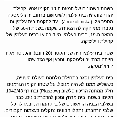
בשנות השמונים של המאה ה-19 הקימו אנשי קהילת
יהודי פודגוז'ה בית עלמין לשימושם ברחוב ירוזולימסקה
מספר 25
(Jerozolimska)
. עד להקמת בית עלמין זה
נקברו מתי הקהילה הצעירה, שקמה בשנות ה-60 של
המאה ה-19, בבית העלמין מיודובה או בבית העלמין של
קהילת וייליצ'קה
.
שטח בית עלמין היה שני הקטר (20 דונם), והכניסה אליו
הייתה מרח' ירוזלימסקה, ומכאן אף נגזר שמו –
ירוזולימסקה
.
בית העלמין נסגר בתחילת מלחמת העולם השנייה,
כששליש ממנו לא היה מנוצל. על שטחו הקימו הגרמנים
חלק ממחנה הריכוז פלשוב
(Plaszow)
ובחורף 1942/43
הקימו בשטחו בית מרחץ ומכון להדברת כינים. כבר
בשלבי הבניה הראשונים של בית המרחץ, ובמהלך כל
שלבי הרחבתו, נתקלו הבונים נתקלים בעצמות הקבורים.