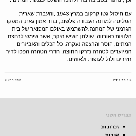
וכך, נחפר בסביבה בור ולתוכו הושלכו עצמות המתים
.
עם חיסול גטו קרקוב במרץ 1943
,
והעברת שארית
הפליטה למחנה
העבודה פלשוב, בחר אמון גאת
,
המפקד
הגרמני של המחנה
,
להשתמש באולם המפואר של בית
הלוויות כאורווה. שולחן השיש
היקר, אשר שימש לרחצת
המתים, הוסר והרצפה נעקרה, כל הכלים
והאביזרים
המיועדים לטהרה נזרקו
החוצה. חדרי הטהרה הפכו לדיר
חזירים ולול לעופות ולאווזים
.
« פוסט קודם
פוסט הבא »
תפריט משני
זכרונות
אגדות