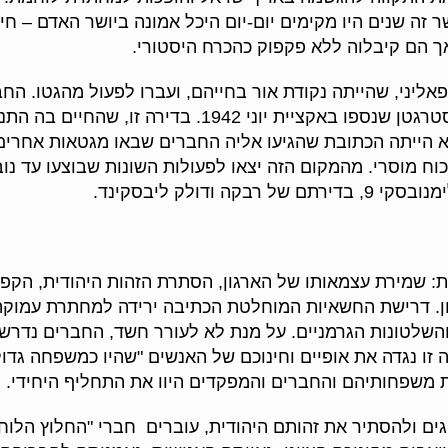
 זה שנים היו מקימים יום-יום היכל אמונה ביושר האדם – ח
ך הם קיבלוה ללא פקפוק כהכרח היסטורי.
ליני, שהייתה נקודת אור בחייהם, ועברו לפעול מהגטו. הח
החיים בה התנה
 היא הייתה הכתובת שהגיעו אליה החברים שבאו מגטאות אחרי
דולק ליבסקינד.
: שמירת עצמאותו של הארגון, הסתרת הזהות היהודית, הקפ
ן. דרישת החשאיות המוחלטת הכתיבה ירידה למחתרת עמוקה 
 והשלטונות הגרמניים. על מנת לא לעורר חשד, החברים נדרש
שה זו נגדה את אופיים וחינוכם של האנשים "שהיו כמשפחה גדו
 משפחותיהם והחברים והמפקדים היוו את התחליף היחידי.
ים ולהסתיר את זהותם היהודית, עוברים חברי "החלוץ הלו