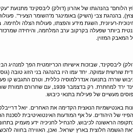
ץ הלוחם" בהנהגתו של אהרון (דולק) ליבסקינד מתנועת "עקי
צוץ), בהנהגת צבי (השיק) באומינגר מ"השומר הצעיר". פעולו
ינוכית-רעיונית, השגת מידע והפצתו, פעולות הצלה ולחימה. 
יננטית ביותר שפעלה בקרקוב ערב המלחמה, והיחידה שמרכזה
 המאבק המזוין.
ולק) ליבסקינד, שבזכות אישיותו הכריזמטית הפך למנהיג ה
דית שורשית עמוקה. יחד עמו היו בהנהגה בני הזוג טובה (גו
יבוש שררה בתנועה אנדרלמוסיה כללית, וטרם התגבש קו פעול
ושימק דרנגר הושמו במחנה ריכוז ודולק ליבסקינד ירד למחתרת. רק בדצמבר
וסים מעשיים של פעילות בתנאי כיבוש.
נות באנטישמיות הנאצית הקדימה את האחרים. יואל דרייבלט,
1 על הסכנה לקיום הפיזי של היהודים. על אף המודעות האינטואיטיבית לסכנ
תקופה הראשונה לכיבוש, להנחיל לחניכיה ידע מעמיק בתחו
את הגשמה חלוצית בארץ ישראל. ואכן, האווירה בחווה להכ