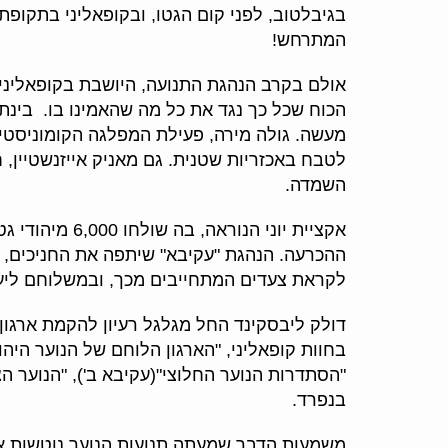
בגיבלטוב, לפני קום הגטו, ובקופאליני בתקופת 
המתרחש!
אולם בקרב הנהגת התנועה, היושבת בקופאליני
הכוח שכל כך נגד את כל מה שהאמינו בו. בינת
מעשה. גולה מירה, פעילת המפלגה הקומוניסטית
לטבח באכזריות שטנית. גם מאניק אייזנשטיין, 
השמדה.
אקציית יוני 
לקראת צעדים המתחייבים מכך, ובמשלוחם ליעד
בחוות קופאליני, "הארגון הלוחם של הנוער היהוד
"הסתדרות הנוער החלוצי"(עקיבא ב'), "הנוער ה
בנפרד.
משמעות הדבר שמעתה תנועות הנוער נוטשות את