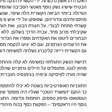
האקדח הראשון נרכש על ידי הקשרית הנקה פישר
הבטיח שישיג נשק נוסף מאנשי הסביבה שהסתי
מחסניותיהם וכדוריהם, שסופקו על ידי איש פ.
קשרתי מתחת לבגדי, על חגורת הבטן, ואת חומר
שקיבלתי מרוב פחד, עברה הדרך בשלום, ללא כ
הבחורים ליטפו את האקדחים וספרו את הכדורים
את הרוצחים הגרמנים, וגם לא יגיעו לנקמה מ
גם הקשרית רייזה קלינברג נשלחה למשימה דומ
רכישת הנשק התגלתה כמשימה לא קלה וההתלהבו
מחוץ לגטו, מתנפלים על חיילים גרמניים שהלכו
שהיה מורה לפיסיקה וכימיה בגימנסיה העברית.
התוכניות האופרטיביות בשטח לא יכלו להתממש
כך הוקם "המשרד הטכני" שעליו היה מופקד שימ
הגסטאפו וסיפק טפסים, חותמות וכדומה. התעודו
נוסף היו ה"אקסים" – הפקעת כסף בכוח מיהודי