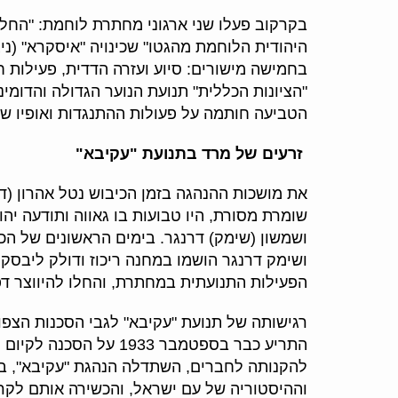
בקרקוב פעלו שני ארגוני מחתרת לוחמת: "החלו
היהודית הלוחמת מהגטו" שכינויה "איסקרא" (ני
בחמישה מישורים: סיוע ועזרה הדדית, פעילות ח
"הציונות הכללית" תנועת הנוער הגדולה והדומ
הטביעה חותמה על פעולות ההתנגדות ואופיו של
זרעים של מרד בתנועת "עקיבא"
את מושכות ההנהגה בזמן הכיבוש נטל אהרון (ד
שומרת מסורת, היו טבועות בו גאווה ותודעה יהו
ושמשון (שימק) דרנגר. בימים הראשונים של הכ
הפעילות התנועתית במחתרת, והחלו להיווצר דפ
רגישותה של תנועת "עקיבא" לגבי הסכנות הצפו
התריע כבר בספטמבר 933
להקנותה לחברים, השתדלה הנהגת "עקיבא", ב
וההיסטוריה של עם ישראל, והכשירה אותם לקר