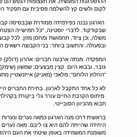
ההתארגנות המעשית. את תעצומות הנפש הם שוא
לקום ולשים קץ להשלמה פסיבית עם תפקיד הק
הארגון נבנה כפירמידה ממודרת שבבסיסה קבו
שבקודקוד. לדברי יוסטינה, "כל חמישייה הצט
משלה, וכן ציוד, תחמושת ומחסן מזון. לכל קבו
ובפעולה. והחשוב ביותר: בני הקבוצה רשאים הי
המפקדה מנתה ארבעה חברים: אהרון (דולק) ליב
גזבר, ובבוא היום קצין מבצעים; שמשון (שימק)
"החלוץ הלוחם"; מלאכי (מאניק) אייזנשטיין מת
לא כל אחד התקבל לארגון. בחירת החברים היי
מיתוס הקרבת החיים עורר גלי ביקורת בקהילה 
תבוא מהכיוון הסובייטי.
בראשית דרכו מנה הארגון כמאה נערים ונערות 
היחידה שהייתה להם היא צו
ליבם. מאה נערים ו
משומנת המשמידה באופן שיטתי את העם היהודי.