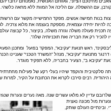
בים מחינוכם הציוני, גאוותם האנושית, נאמנותם לחבריהם,
ורבן, עם ההשפלה, עם הליכה אל המוות ללא מחאה כלשהי.
צות בנות חמישה אנשים. מפקד החמישייה מקשר עם הרשות 
רכה להיות יחידה עצמאית, מספקת בעצמה את מלוא צרכיה. ל
צה תכנית פעולה משלה וגזרה משלה, בקיצור, כל קבוצה עולם ב
ו להכיר רק את חבריה ואת תוכניותיה שלה".
סקינד, ראש תנועת "עקיבא", המפקד בפועל ומתכנן הפעולות
 דרנגר מתנועת "עקיבא", מנהל "המשרד הטכני" שעניינו הכנת
נועת "עקיבא ב", הצעיר בחבריה, ללא תפקיד מוגדר.
תה סלקטיבית והוקפד שיהיו בעלי רקע של פעילות מחתרתית 
היהודית. רבים סירבו לקרוא את הכתובת על הקיר, למרות ש
שלרובם עדיין לא מלאו עשרים שנה. מאה נערים ונערות שנגז
נערות מול מכונה נאצית
 ובינתיים העולם שותק,