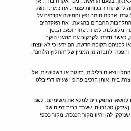
לארגון. בפעם הראשונה מכר אקדח בודד, אך
חה להשתחרר בכוחות עצמה. את כמות הנשק
 לעזרת הארגון. 9,000 זלוטי שולמו עבור שני קילוגרם אבקת חומר נפץ וחמישה אקדחים על
 והתלהבות החברים בהגיעה: "את האקדחים
סה מלוכלכת. למרות פחדי וכאב הבטן
 כאשר חזרתי לקרקוב עם מטעני היקר.
ו לפניהם תקופה חדשה. הם ידעו כי לא ינצחו
והפכה לחברה מן המניין של "החלוץ הלוחם".
 יוצאים בלילות, בזוגות או בשלישיות, אל
רת בית, אותן הרכיב פרופ' ישעיהו דרייבלט
ו לנושאי התפקידים למלא את משימתם. לשם
 (אידק) טטנבוים, שעבד בבית דפוס של
נזקקו להן והיוו מקור הכנסה. מקור כספי