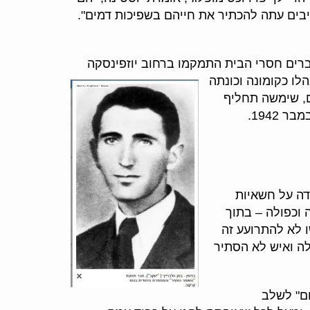
ייבים עתה להכתיר את חייהם בשפיכות דמים".
ברים חסרי הבית התמקמו ברחוב יוזפינסקה
לו כקומונה וכונתה
ם, שימשה תחליף
למשפחה, מקום מפגש ומקור השראה לחום ולכוח מוסרי. מהמקום הזה יצאו לפעולות השונות שבוצעו עד נובמבר 1942.
דה על חשאיות
וכפולה – בתוך
ו לא להתרועע זה
לה ואיש לא הסתיר
חם" לשלב