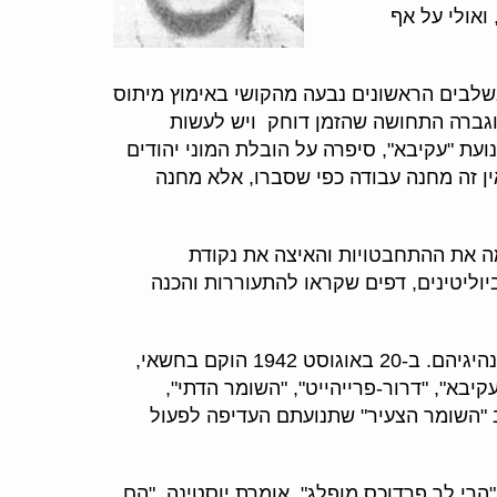
ואולי על אף
שלבים הראשונים נבעה מהקושי באימוץ מיתוס
 וגברה התחושה שהזמן דוחק ויש לעשות
עת "עקיבא", סיפרה על הובלת המוני יהודים
ין זה מחנה עבודה כפי שסברו, אלא מחנה
ו במקום, סיימה את ההתחבטויות והאיצה את נקודת
ים שעסקה בשעות הלילה בהכנת ביוליטינים, דפים שקראו להתעוררות והכנה
דולק ליבסקינד החל מגלגל רעיון להקמת ארגון לוחם שיכלול את כל התנועות החלוציות ופתח במגעים עם מנהיגיהם. ב-20 באוגוסט 1942 הוקם בחשאי,
קיבא", "דרור-פרייהייט", "השומר הדתי",
רב "השומר הצעיר" שתנועתם העדיפה לפעול
י לך פרדוכס מופלג", אומרת יוסטינה, "הם