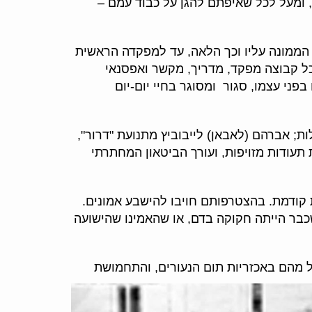
 ומעל לכל שאיפתם להגן על כבוד עמם –
הממונה עליו וכך הלאה, עד למפקדה הראשית
כל קבוצה מפקד, מדריך, מקשר ואפסנאי
פני עצמו, סגור ומסוגר בחיי יום-יום
; אברהם (לאבאן) לייבוביץ מתנועת "דרור",
 תעודות מזויפות, ועורך הביטאון המחתרתי
קודמת. בהצטרפותם חויבו להישבע אמונים.
כבר הייתה חקוקה בדם, או שהאמינו שהישועה
ל מהם באכזריות תום הנעורים, והתחמושת