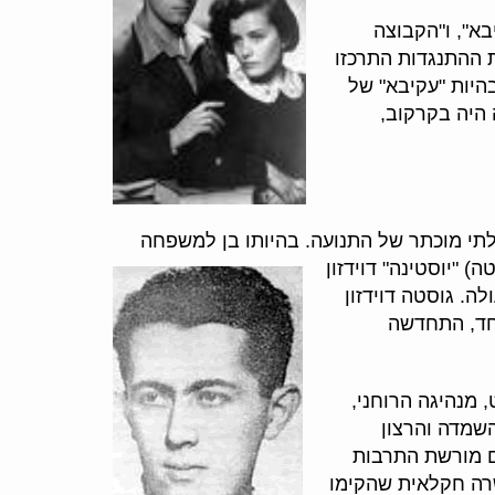
בא", ו"הקבוצה
ת ההתנגדות התרכזו
בהיות "עקיבא" של
 היה בקרקוב,
בלתי מוכתר של התנועה. בהיותו בן למשפחה
סטה)
"יוסטינה" דוידזון
ה. גוסטה דוידזון
 1939, עם שחרורם תמורת שוחד, התחדשה
 מנהיגה הרוחני,
ת ההשמדה והרצון
ם מורשת התרבות
שרה חקלאית שהקימו