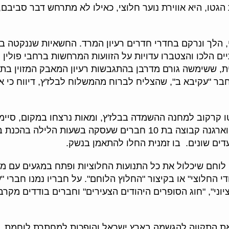
הגטו, היא אווירת נוער חלוצי, כאילו לא מתרחש דבר סביבם, 
, הלך ונרקם בחדרי חדרים רעיון המרד. החשאיות שננקטה ב
יים הלכו והצטברו עדויות על הזוועות המרחשות ברחבי פולין
, ששימשה גורם מדרבן בהתגבשות רעיון המאבק המזוין בתנו
חבר "עקיבא ב", שהצליח לברוח מהמשלוח לבלז'ץ, דיווח כי א
הנוראה, בה שולחו 6,000 מיהודי גטו קרקוב למחנה ההשמדה בבלז'ץ, ומאות נרצח
ההכרעה. הנהגת "עקיבא" שיתפה את החניכים, וארגנה קבוצה בת 10 חבר
ים שונים. בו זמנית החלו להתאמן בנשק.
י החלוצי" או בקיצור "החלוץ הלוחם". על חבריו נמנו חברי "ע
ציוני", "חוג הסופרים היהודים הצעירים" וחברים בודדים מק
 התקווה להגשמה בארץ ישראל והופכות למחתרת לוחמת. "הר