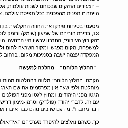
– הצעירים החזקים שבכוחם לשנות עולמות, אשר
הייתה זו תפנית מהפכנית בכל תפיסת עולמם, א
מטעמי בטיחות פירקו את החווה החקלאית בקופא
13, בדירת הוריהם של שמעון (שימק) ורומק לוסטרגטן שנספו באקציית יוני 1942. בדירה זו, ש
"הקיבוץ העירוני", התרכזו עכשיו חיי התנועה.
המפקדה עצמה ישבה בסמיכות מקום, ברחוב לימנובסקי 9, בדירתם של רבקה ו
"החלוץ הלוחם"
–
מהלכה למעשה
הקמת "החלוץ הלוחם" מלווה בהחלטות מהותיות
מוחלטת ולפי שעה אין מפרסמים את שם הארגו
הגטו מפני היהודים, ומחוץ לגטו מפני הפולנים
עם זה. לדברי יהודה (פולדק) וסרמן-מימון דרי
דבר מחברו", מה גם שרבים מהם כבר איבדו את
כך, כשהם נאלצים להיפרד מערכיהם האידיאולוג