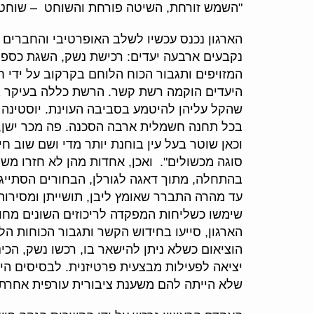
"השמש זורחת, השיטה פורחת והשוחט – שוחט"
הארגון נכנס עכשיו לשלב האופרטיבי והחברים 
נקבעים ארבעה יעדים: רכישת נשק, השגת כספי
המזויפים ותגבור הכוח הלוחם בקרקוב על ידי 
היעדים הוקמה רשת קשר. הרשת כללה בעיקר ב
שהקל עליהן להיטמע בסביבה העוינת. יוסטינה 
בכל תחנה חשמלית ארבה הסכנה. פה מכר ישן, 
וכאן שוטר בעל עין בוחנת יותר מדי ושם שוב חי
סוגה מכשולים". ואכן, אחדות מהן לא חזרו משלי
בהתחלה, מתוך דאגה לגורלן, הבחורים הסתייגו
עד מהרה התברר שאומץ ליבן, תושייתן ומסירותן
שימשו כשליחות המפקדה לריכוזים השונים מחוץ
הארגון, סייעו בחידוש הקשר ותגבור הכוחות הל
הוציאום כשלא ניתן להישאר בו, רכשו נשק, הכינ
יציאה לפעילות מבצעית פרטיזנית. לבסיסים היי
שלא הייתה להם משענת ציבורית עורפית אחרת.