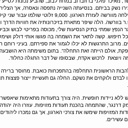
, מאיכר פולני ברוזבדוב במחוז לבוב, שהביע נכונות לסייע 
רו נשק בביתם. בנסיעתה השנייה נתפסה ונאסרה, אך הצלי
הגדולה ביותר הביאה הקשרית הלה שיפר, שנשלחה מוורשה
פ.ר בוורשה. הלה שיפר מתארת בזיכרונותיה את חוויות הדרך
 הנפץ שמתי בתיק הנסיעות שלי, מכוסה בפריטי לבוש וכבי
ל חיפוש. קשה לתאר את השמחה בה פגשו אותי דולק ושימק,
. מרוב התרגשות לא יכלו לגמור את ספירתם. בעיני רוחם רא
ספקת, אולם הייתה זאת התחלה". בתום משימתה היא הושבעה 
ה ויוצאת לרכוש אקדח, שבסופו של דבר התגלה כחלוד.
ת הראשונית התחלפה בהתפכחות כואבת. מחוסר ברירה החלו
 לבדם ולוקחים את נשקם. החלה גם תעשיית ייצור פצצות תוצ
 ללא ניידות חופשית. היה צורך בתעודות מתאימות שיאפשר
ק דרנגר, שהתמחה בהכנת תעודות מזויפות. עוזרו היה יהודה
ת המזויפות שימשו את צורכי הארגון, אך גם נמכרו ליהודים ש
ם עשירים.