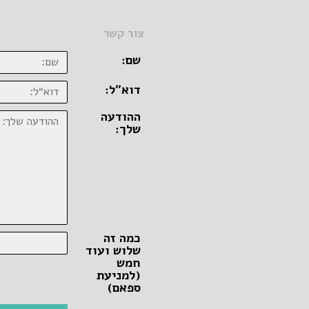
צור קשר
שם:
דוא״ל:
ההודעה
שלך:
כמה זה
שלוש ועוד
חמש
(למניעת
ספאם)