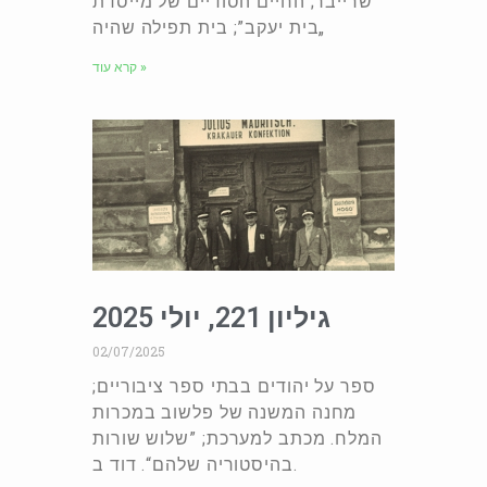
שרייבר; החיים הסודיים של מייסדת
„בית יעקב”; בית תפילה שהיה
קרא עוד »
גיליון 221, יולי 2025
02/07/2025
ספר על יהודים בבתי ספר ציבוריים;
מחנה המשנה של פלשוב במכרות
המלח. מכתב למערכת; ”שלוש שורות
בהיסטוריה שלהם“. דוד ב.