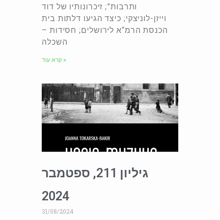
ותרבות”; זיכרונותיו של דוד
וייזן-לוניצקי; כיצד הגיעו דלתות בית
הכנסת הרמ“א לירושלים; חסידות –
השכלה
קרא עוד »
גיליון 211, ספטמבר
2024
31/08/2024