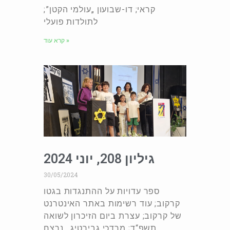
קראי; דו-שבועון „עולמי הקטן”;
לתולדות פועלי
קרא עוד »
גיליון 208, יוני 2024
30/05/2024
ספר עדויות על ההתנגדות בגטו
קרקוב; עוד רשימות באתר האינטרנט
של קרקוב; עצרת ביום הזיכרון לשואה
תשפ“ד; מרדכי גבירטיג. נרצח