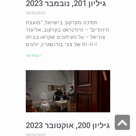
גיליון 201, נובמבר 2023
29/10/2023
תמיכה מקרקוב בישראל; “מועצת
היהודים“ – היודנראט בקרקוב; אליעזר
צוריאל – על העיתונים שקראו בביתו
של צבי בורנשטיין; יולגים III-II-I
קרא עוד »
S
גיליון 200, אוקטובר 2023
t
26/09/2023