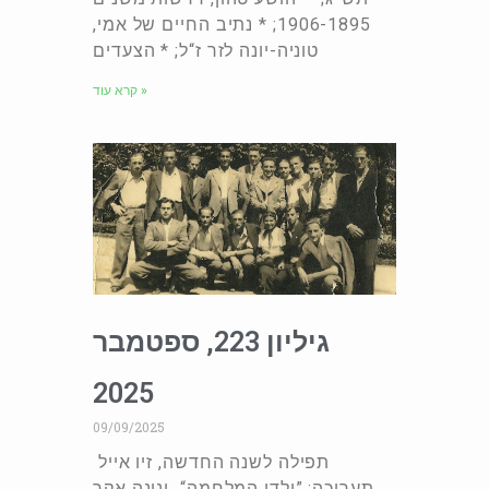
1906-1895; * נתיב החיים של אמי,
טוניה-יונה לזר ז“ל; * הצעדים
קרא עוד »
גיליון 223, ספטמבר
2025
09/09/2025
תפילה לשנה החדשה, זיו אייל
תערוכה: ”ילדי המלחמה“ ינינה אקר