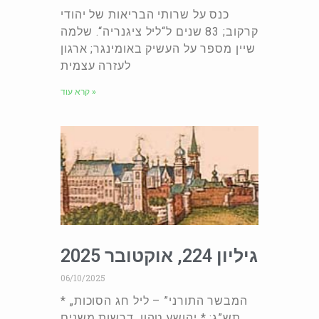
כנס על שרותי הבריאות של יהודי
קרקוב; 83 שנים ל“ליל ציגנריה“. שלמה
שיין מספר על העשיק באומינגר; ארגון
לעזרה עצמית
קרא עוד »
גיליון 224, אוקטובר 2025
06/10/2025
* „המבשר התורני” – ליל חג הסוכות
תש”ג; * יהושע טהון, דרשות משנים