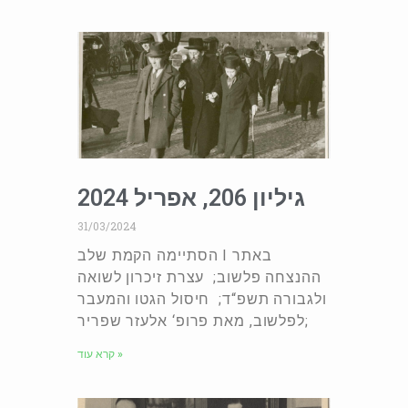
גיליון 206, אפריל 2024
31/03/2024
הסתיימה הקמת שלב I באתר
ההנצחה פלשוב; עצרת זיכרון לשואה
ולגבורה תשפ“ד; חיסול הגטו והמעבר
לפלשוב, מאת פרופ‘ אלעזר שפריר;
קרא עוד »