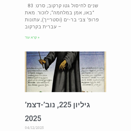
83 שנים לחיסול גטו קרקוב; סרט:
”באו, אמן במלחמה“; לזכור. מאת
פרופ‘ צבי בר-ים (וסטרייך); עתונות
עברית בקרקוב –
קרא עוד »
גיליון 225, נוב’-דצמ’
2025
04/12/2025