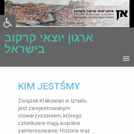
Open toolbar
ארגון יוצאי קרקוב
בישראל
TO
NA
KIM JESTŚMY
Związek Krakowian w Izraelu
jest zarejestrowanym
stowarzyszeniem, którego
członkowie mają wspólne
zainteresowanie; Historia oraz