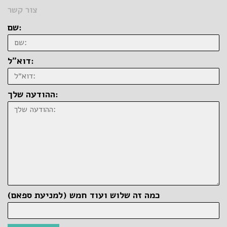
צור קשר
שם:
דוא״ל:
ההודעה שלך:
כמה זה שלוש ועוד חמש (למניעת ספאם)