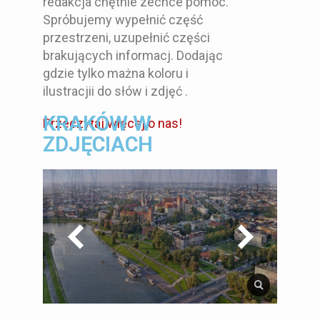
redakcja chętnie zechce pomóc.
Spróbujemy wypełnić część
przestrzeni, uzupełnić części
brakujących informacj. Dodając
gdzie tylko mażna koloru i
ilustracjii do słów i zdjęć .
KRAKÓW W
Przeczytaj więcej o nas!
ZDJĘCIACH