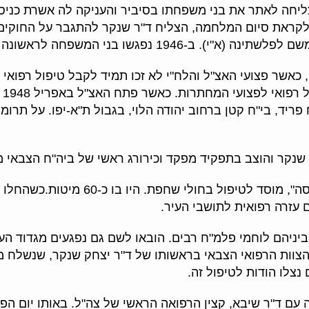
חה לאתר את בני משפחתו בסיביר והעניקה לה אשרת כניסה
 לקראת סיום המלחמה, הצליח ד"ר שנקר להתגבר על החוקים
משפחה לראשונה בארץ, לאחר שבע שנות ניתוק.
שר פצועי האצ"ל והלח"י לא זכו תמיד לקבל טיפול רפואי 
ד"
ריד, בי"ח קטן ברחוב יהודה הלוי, בגבול ת"א-יפו. על תרומת
בית החולים היחיד באותם ימים היה ביה"
 עזרה רפואית לתושבי העיר.
ביניהם לוחמי פלמ"ח רבים. הובאו לשם גם נפגעים מגדוד הע
צוות הרפואי הצבאי בראשותו של ד"ר יצחק שנקר, שנשלח מ
נצלו הודות לטיפול זה.
לת"א לפגישה עם ד"ר שיבא, קצין הרפואה הראשי של צה"ל. באותו יו