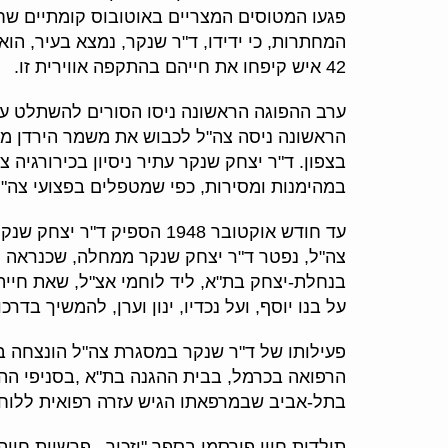
פגעו המטוסים המצריים באוטובוס קומתיים שחנ
המחתרות, כי ידידו, ד"ר שנקר, נמצא בעיר, הו
42 איש קיפחו את חייהם בהתקפה אווירית זו.
בצפון. ד"ר יצחק שנקר עתיר ניסיון בכירורגיה 
במהימנות ומסירות, כפי שמטפלים בפצועי צה"ל
צה"ל, נפטר ד"ר יצחק שנקר ממחלה, שכנראה ק
בנחלת-יצחק בת"א, ליד לוחמי אצ"ל, שאת חייהם
על בנו יוסף, ועל נכדיו, ינון וערן, להמשיך בדרכו
פעילותו של ד"ר שנקר במסגרת צה"ל הונצחה בלוח
בתל-אביב שבמרפאתו הגיש עזרה רפואית ללו
תולדות חייו פורסמו בספר "יזכור –פרשיות חייה