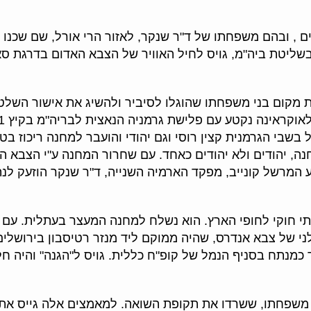
ם היהודים , ובהם משפחתו של ד"ר שנקר, לאזור הרי אורל, שם שכ
 בשליטת ביה"מ, גויס לחיל האוויר של הצבא האדום בדרגת סא
מקום בני משפחתו שהוגלו לסיביר ולהשיג את אישור השלטו
בשבי הגרמנית קצין רוסי וגם יהודי והועבר למחנה ריכוז 
חנה, יהודים ולא יהודים כאחד. עם שחרור המחנה ע"י הצבא ה
מרשל קונייב, מפקד הארמיה השנייה, ד"ר שנקר הוזעק לנתח
באופן בלתי חוקי לחופי הארץ. הוא נשלח למחנה המעצר בעתלית. 
י של צבא אנדרס, שהיה ממוקם ליד מנזר רטיסבון בירושלים
כמנתח בסניף הנמל של קופ"ח כללית. גויס ל"הגנה" והיה ח
משפחתו, ששרדו את תקופת השואה. למאמצים אלה גייס את 