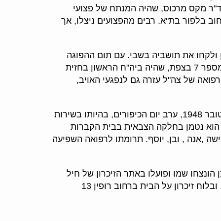
ד"ר מקס מרכוס, שהיה המנתח של פצועי
וב בלפור בת"א. רבים מהפצועים ניצלו, אך
יל. בשישה ביוני 1948 הם כבשו את משמר הירדן ולקחו את תושביה בשבי. עם תום ההפוגה
הראשונה ניסה צה"ל לכבוש את משמר הירדן מידי הסורים. פצועי הקרבות המרים האלו פונו לביה"ח הצבאי מספר 7 בצפת, שהיה ביה"ח הראשון בחזית
רפואה של צה"ל עזרה גם לנפגעי האויב,
עד חודש אוקטובר 1948 הספיק ד"ר יצחק שנקר לנתח בביה"ח בצפת יותר מ-300 פצועים קשה. ב-13 באוקטובר 1948, ערב יום הכיפורים, בהיותו בשירות
 הוא נטמן בחלקה הצבאית בבית הקברות
ה ,אנה , ובן, יוסף. תרומתו לרפואה השפיעה
 הונצחו שמו ופועלו באתר הזיכרון של חיל
הרפואה בכרמל, בבית ההגנה בת"א ,בסניפי ההסתדרות הרפואית ברחבי המדינה, בפארק הירקון בתל-אביב, ובלוח זיכרון על הבית ברחוב רופין 13