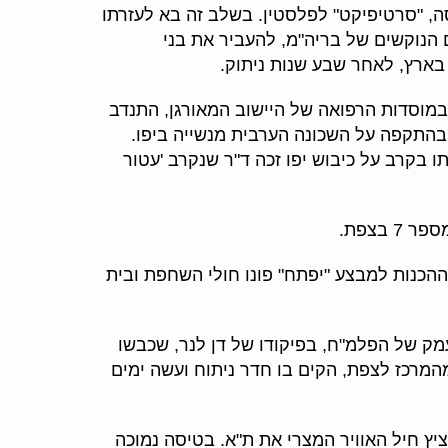
, "סרטיפיקט" לפלסטין. בשלב זה בא לעזרתו
 הנוקשים של בריה"מ, להעביר את בני
במוסדות הרפואה של היישוב המאורגן, התנדב
ר שנקר, יחד עם רופאים אחרים, להגיש טיפול רפואי לפצועי המחתרות. כאשר פתח האצ"ל באפריל 1948 בהתקפה על השכונה הערבית מנשייה ביפו.
ו בקרב על כיבוש יפו זכה ד"ר שנקרב 'עטור
ח "הדסה", מוסד לטיפול בחולי שחפת. היו בו כ-60 מיטות.כשהחלו ההכנות למבצע "יפתח" פונו חולי השחפת ובית
מק של הפלמ"ח, בפיקודו של דן לנר, שכבשו
המרכז לצפת, הקים בו חדר ניתוח ועשה ימים
ם הפציץ חיל האוויר המצרי את ת"א. בטיסה נמוכה