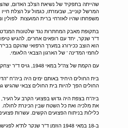
שהייתה בתפקיד של נשיאת הצלב האדום, שהצלי
המרשל קונייב, שבעזרתו, כגמול על הצלת חייו
משפחתו שהיו לאזרחי ברית המועצות לפולין ומשם לפלשתינה (א"י). ב-1946 נפגשו בני ה
בתקופת מאבק המחתרות נגד שלטונות המנדט, כא
הוא הוצב ככירורג במערך הרפואי שהוקם בבי"ח פ
לוחמי המדינה ' של הארגון הצבאי הלאומי.
עם הקמת של צה"ל במאי 1948, גויס ד"ר יצחק שנקר והוצב בתפקיד מפקד וכירורג ראשי של ביה"ח הצבאי מספר 7 בצפת.
החולים הפך להיות בית החולים צבאי שהגיש גם
ביה"ח בצפת היה גדוש בפצועי הקרב על העיר, 
את מלכיה ואת כל השטח שבין הכינרת לחולה. ה
כלילות בניתוח הפצועים הקשים. עשרות פצועים 
ב-18 במאי 1948 הוזמן ד"ר שנקר 