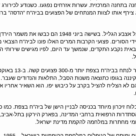
ה בתחנה המרכזית. עשרות אזרחים נפגעו. כשנודע לכירורג 
א צירף אותו לצוות המנתחים של הפצועים בביה"ח "הדסה" ברח
ערב ההפוגה הראשונה ניסו הסורים להשתלט על אצבע הגל
צבאית נקבע התקדים, שנמשך עד היום, לפיו מגישים שירותי ה
.
יננה בגופו כתוצאה משנות הסבל, התלאות והנדודים שעבר.
 לא הצליח להציל בקרב על כיבוש יפו. הוא השאיר אחריו איש
.
 זיכרון מיוחד בכניסה לבניין הישן של ביה"ח בצפת. כמו כן
חמי מחתרות במלחמה להקמת מדינת ישראל.
ם ומותם של הנופלים במלחמת הקוממיות בישראל – 1955,