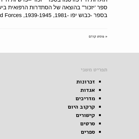
ספר 'יזכור" בהוצאה של הסתדרות הרפואית בי
בספר -כבוש יפו -1981, Jewish –Officers in The Polish Armed Forces ,1939-1945 רופאים של ארץ ישראל ,1948-1799ועוד
« פוסט קודם
תפריט משני
זכרונות
אגדות
מדריכים
קרקוב היום
קישורים
סרטים
ספרים