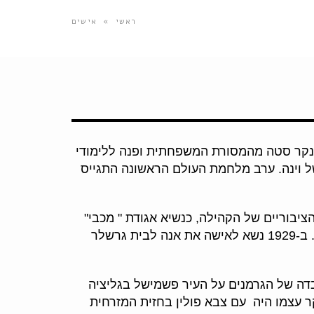
ראשי
»
אישים
 1591, בעיקר בקרקוב ובאושוויץ. יצחק שנקר סטה מהמסורת המשפחתית ופנה ללימודי
של וינה. ערב מלחמת העולם הראשונה התגייס
ים הציבוריים של הקהילה, כנשיא אגודת " מכבי"
קרקוב וכנשיא "בני ברית", והיה מוכר היטב גם ע"י הלא יהודים בעיר, לאחר שניתח אנשי כנסייה ואנשי שלטון. ב-1929 נשא לאישה את אנה לבית גרשלר
דה של הגרמנים על העיר פשמישל בגליציה
ר עצמו היה עם צבא פולין בחזית המזרחית