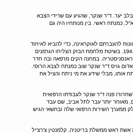
נו בלב יער. ד"ר שנקר, שהגיע עם שרידי הצבא
"ל, כמנתח ראשי. בין מנותחיו היה גם
נות להעברתם לאוקראינה, כדי להביא לאיחוד
המשפחה. מסע זה של הרעיה והילדים מסיביר לאוקראינה נקטע עם פלישת גרמניה הנאצית לבריה"מ בקיץ 1941. בשיטת מלחמת הבזק הצליחו הגרמנים
בטראנסניסטריה. במחנה הקים מרפאה ובה חדר
אדום גויס ד"ר שנקר שוב כמנתח לצבא הרוסי.
 אותו, מבלי שידע את מי ניתח והציל את
עם שחרורו פנה ד"ר שנקר לעבודתו הרפואית
. מאוחר יותר עבר לתל אביב, שם עבד
לק ממערך השירות הרפואי שלה ובחשאי הגיש
אשת ראש ממשלת בריטניה, קלמנטין צ'רצ'יל