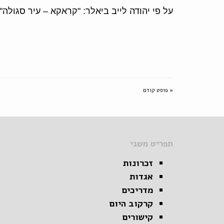
על פי יהודה לייב ביאלר: "קראקא – עיר סגולה
« פוסט קודם
תפריט משני
זכרונות
אגדות
מדריכים
קרקוב היום
קישורים