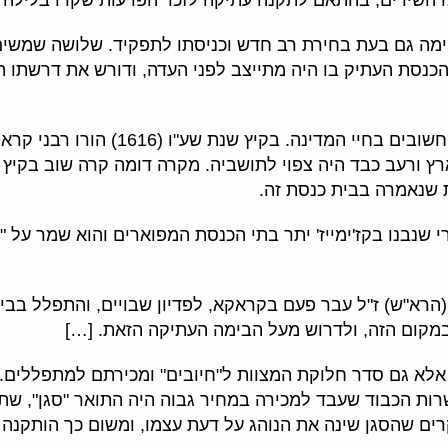
מה גם בעת בחירת רב חדש וכניסתו לתפקיד. שלושה שמשים ג
 הכנסת העתיק בו היה מתייצב לפני העדה, ודורש את דרשתו 
כאן התקיימו גם תפילות והודיות לגלי מ
 שנאמרה בבית כנסת זה.
נבנו בקז'ימייז' יתר בתי הכנסת המפוארים והוא שמר על "יח
הרא"ש) ז"ל עבר פעם בקראקא, לפדיון שבויים, והתפלל בבית
במקום הזה, ולדרוש מעל הבימה העתיקה הזאת. […]
 אלא גם סדר חלוקת המצוות ל"חיובים" ומכירתם למתפללים. 
רות הכבוד שעבד למכירה במחיר גבוה היה התואר "סגן", שתפ
 שינה את הנוהג על דעת עצמו, ומשום כך הותקנה בשנת שצ"ב (1632) ת