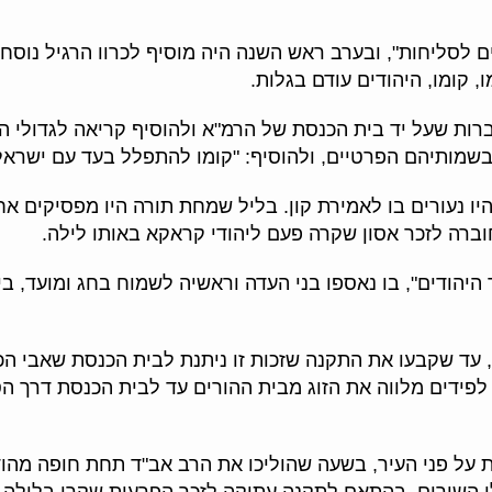
ם לסליחות", ובערב ראש השנה היה מוסיף לכרוו הרגיל נוסח 
, קומו, היהודים עודם בגלות.
ברות שעל יד בית הכנסת של הרמ"א ולהוסיף קריאה לגדולי ה
בשמותיהם הפרטיים, ולהוסיף: "קומו להתפלל בעד עם ישראל
היו נעורים בו לאמירת קון. בליל שמחת תורה היו מפסיקים א
וברה לזכר אסון שקרה פעם ליהודי קראקא באותו לילה.
היהודים", בו נאספו בני העדה וראשיה לשמוח בחג ומועד, בי
 עד שקבעו את התקנה שזכות זו ניתנת לבית הכנסת שאבי ה
 לפידים מלווה את הזוג מבית ההורים עד לבית הכנסת דרך ה
על פני העיר, בשעה שהוליכו את הרב אב"ד תחת חופה מהודר
ו השירים, בהתאם לתקנה עתיקה לזכר הפרעות שקרו בלילה 