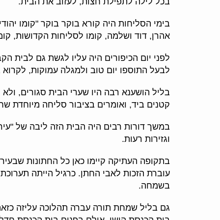
בכל לילה לתפילת חצות, לעזוב את הבית.
בימי הסליחות היה קורא בוקר בוקר "קומו יהודי
אהרן, דוד ושלמה, קומו לסליחות הקדושות, קומו
לפני יום הכיפורים היה עליו לגשת גם לבית הק
לבעל התוספו יום טוב ולמגלה עמוקות, לקרוא 
בליל הושענא רבה היו שערי הבית סגורים, ולא 
קטנים ביד, ואומרים בציבור סליחה מיוחדת שח
במשך דורות רבים היה הבית הזה ליבה של "עיר 
וגזירות רעות.
בתקופה העתיקה קיימו כאן כל החתונות שבעיר,
עוברת הזכות לאבי החתן. כרגיל הייתה תערוכת
בשמחה.
גם בליל שמחת תורה עברה תהלוכה עליזה כזאת 
בית הכנסת הישן. אולם בפנים בית הכנסת חדל