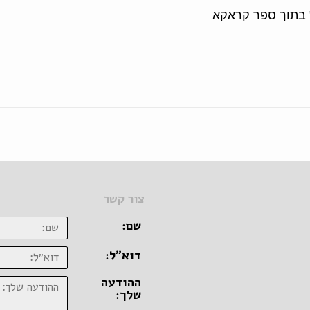
" בתוך ספר קראקא
צור קשר
שם:
דוא״ל:
ההודעה
שלך: