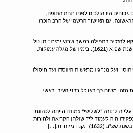
בוהים היו הולכים לפניו תחת החופה,
הראשונה. גם האישור הרשמי של הרב הוכרז
אורעות חשובים בחיי המדינה. בקיץ שנת שע"ו (1616) הורו רבני קראקא להזכיר בתפילה במשך שבוע ימים "ותן טל
ומטר לברכה", בגלל הבצורת שפקדה אז את הארץ ורעב כבד היה צפוי לתושביה. מקרה דומה קרה שוב בקיץ שנת שפ"א (1621), בימיו של מגלה עמוקות,
וסו" ועל מנהגיו מראשית היווסדו ועד חיסולו
 הזה. משום כך ראו כל רבני העיר, ראשי
עלייה לתורה "לשלישי" צמודה הייתה לכהונת
קידו היה לעמוד ליד שולחן הקריאה ולהורות
קנה מיוחדת.[…]