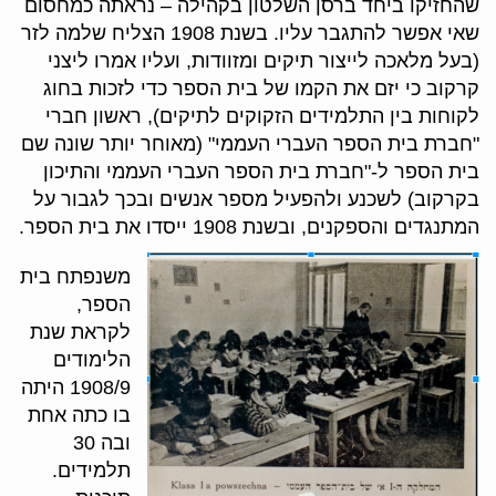
שהחזיקו ביחד ברסן השלטון בקהילה – נראתה כמחסום
שאי אפשר להתגבר עליו. בשנת 1908 הצליח שלמה לזר
(בעל מלאכה לייצור תיקים ומזוודות, ועליו אמרו ליצני
קרקוב כי יזם את הקמו של בית הספר כדי לזכות בחוג
לקוחות בין התלמידים הזקוקים לתיקים), ראשון חברי
"חברת בית הספר העברי העממי" (מאוחר יותר שונה שם
בית הספר ל-"חברת בית הספר העברי העממי והתיכון
בקרקוב) לשכנע ולהפעיל מספר אנשים ובכך לגבור על
המתנגדים והספקנים, ובשנת 1908 ייסדו את בית הספר.
משנפתח בית
הספר,
לקראת שנת
הלימודים
1908/9 היתה
בו כתה אחת
ובה 30
תלמידים.