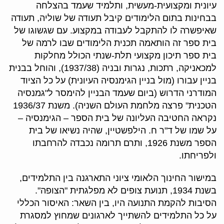
עיונית ומקצועית-מעשית, ותלמיד שעמד בהצלחה
בבחינות בתום הלימודים קיבל תעודה של שוליה, תעודה
שאיפשרה לו להתקבל לעבודה במקצוע. עם שגשוגו של
בית ספר זה הותאמה תכנית הלימודים שבו לרמה של
בית ספר תיכון מקצועי תלת-שנתי הכולל מחלקות
למכאניקה, רתכות, נגרות ובניה (1937/38), והוחל בבנית
בניין עבורו (מול בניין הגימנסיה העיונית) על כל הציוד
המודרני הדרוש (ביום שעמד הבניין להימסר ל"גמנסיה
הטכנית" פרצה מלחמת העולם השניה). משנת 1936/37
נקראה החטיבה העליונה של בית הספר – הגימנסיה –
על שמו של ד"ר ח. הילפשטיין, שהיה נשיאו של בית
הספר משנת 1926, ותרם תרומה נכבדה להרחבתו
ולפריחתו.
במישור החינוך הלאומי ציוני התארגנה בין התלמידים,
בשנת 1934, תנועת צופים לא מפלגתית "הצופה".
הסיבות להקמת התנועה היו, בין השאר: האיסור הכללי
על כל התלמידים להשתייך לארגונים שמחוץ למסגרת