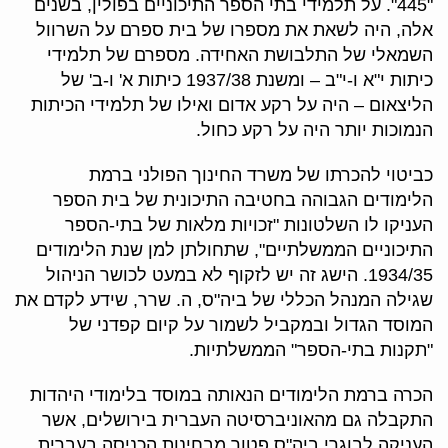
"445". על תלמידי בתי הספר התיכוניים בפולין, בשנים
אלה, היה לשאת את מספרו של בית ספרם על השרוול
השמאלי של התלבושת האחידה. מספרם של תלמידי
כיתות י"א ו-י"ב – ומשנת 1937/38 כיתות א' ו-ב' של
הליצאום – היה על רקע אדום ואילו של תלמידי הכיתות
הנמוכות יותר היה על רקע כחול.
כביטוי להכרתו של משרד החינוך הפולני ברמת
הלימודים הגבוהה בחטיבה התיכונית של בית הספר
העניקו לו השלטונות "זכויות מלאות של בתי-הספר
התיכוניים הממשלתיים", שתחולתן למן שנת הלימודים
1934/35. הישג זה יש לזקוף לא במעט לכושר הניהול
שגילה המנהל הכללי של ביה"ס, ה. שרר, שידע לקדם את
המוסד הגדול ובמקביל לשמור על קיום קפדני של
"תקנות בתי-הספר" הממשלתיות.
הכרה ברמת הלימודים הנאותה במוסד בלימודי היהדות
התקבלה גם מהאוניברסיטה העברית בירושלים, אשר
העניקה לבוגרי ביה"ס פטור מבחינות הכניסה בעברית