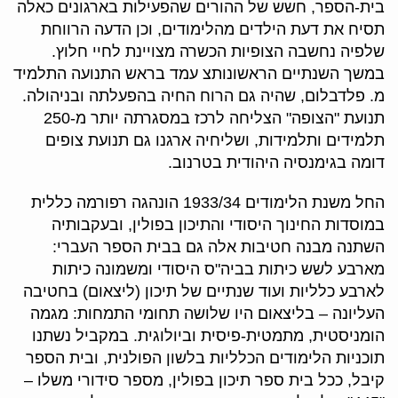
בית-הספר, חשש של ההורים שהפעילות בארגונים כאלה
תסיח את דעת הילדים מהלימודים, וכן הדעה הרווחת
שלפיה נחשבה הצופיות הכשרה מצויינת לחיי חלוץ.
במשך השנתיים הראשונותצ עמד בראש התנועה התלמיד
מ. פלדבלום, שהיה גם הרוח החיה בהפעלתה ובניהולה.
תנועת "הצופה" הצליחה לרכז במסגרתה יותר מ-250
תלמידים ותלמידות, ושליחיה ארגנו גם תנועת צופים
דומה בגימנסיה היהודית בטרנוב.
החל משנת הלימודים 1933/34 הונהגה רפורמה כללית
במוסדות החינוך היסודי והתיכון בפולין, ובעקבותיה
השתנה מבנה חטיבות אלה גם בבית הספר העברי:
מארבע לשש כיתות בביה"ס היסודי ומשמונה כיתות
לארבע כלליות ועוד שנתיים של תיכון (ליצאום) בחטיבה
העליונה – בליצאום היו שלושה תחומי התמחות: מגמה
הומניסטית, מתמטית-פיסית וביולוגית. במקביל נשתנו
תוכניות הלימודים הכלליות בלשון הפולנית, ובית הספר
קיבל, ככל בית ספר תיכון בפולין, מספר סידורי משלו –