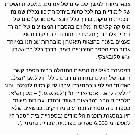
צבאי מיוחד למשך שבועיים של אמונים. במסגרת השעות
של לימודי חובה לכל כתות ביה"ס התיכון נכללו שמונה
תוכניות מוסיקה, בדרך כלל קונצרטים מתקליטים של
מוסיקה קלאסית, מלווים בהסבריו המצויינים של המורה
ד"ר י. פלדהורן; תלמידי כיתות ח'-י"ב ביקרו מספר
פעמים בשנה בהצגות תיאטרון מובחרות שניתנו במיוחד
עבור בתי הספר התיכוניים בעיר, בדרך כלל בתיאטרון
ע"ש סלובאצקי.
במסגרת פעילויות הרשות התנהלה בבית הספר קשת
רחבה של חוגים בתחומים רבים כולל חוג למען "הצלב
האדום" הפולני שבמסגרתו עברו גם קורסים להצלה, וחוג
"הליגה להגנה אנטי-אווירית" ("ל.או.פ.פ.") – מעין הג"א.
תלמידים הרצו "הרצאות רשות" וכתבו "עבודות רשות"
בספרות, היסטוריה ובמדעים מדוייקים, בנושאים שלא
היו במסגרת תוכנית הלימודים (בספריית בית הספר היו
למעלה מ-6,000 ספרים בפולנית, עברית וגרמנית).