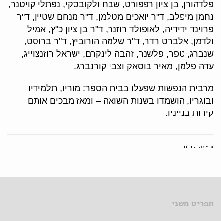
פלדהורן, בן ציון רפפורט, שבח ולקובסקי, נפתלי קויטנר,
נחמן מיפלב, ד"ר יואכים מטלמן, ד"ר מנחם שטיין, ד"ר
פרוינד ידידיה, לאופולד רוזנר, ד"ר בן ציון כ"ץ, אמיל
ולדמן, אלברט רדר, ד"ר שלמה הורוביץ, ד"ר ברוסט,
שנברג, טפר, פלשנר, זהבה לינקרם, ישראל רוזנצוייג,
עדה פלמן, מאיר בוסאק וצבי קורנברג.
מרבית הנפשות שפעלו בבית הספר: מוריו, תלמידיו
ובוגריו, הושמדו בשנות השואה – ומאז מבכים אותם
קירות בנייניו.
« פוסט קודם
תפריט משני