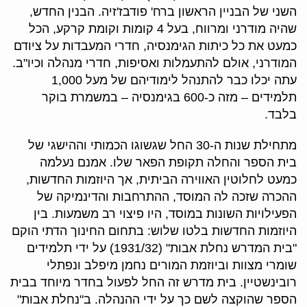
השני של הבניין הראשון ברח' פודבז'זיה. הבנין החדש,
שהיה מודרני ומרווח, בעל 4 קומות וקומת קרקע, הכל
כמעט את כל כיתות הגימנסיה, חדרי המעבדות על ציודם
המודרני, אולם להתעמלות ואסיפות, חדרי מנהלה וכיו"ב.
עתה יכלו כבר להתנהל לימודיהם של מעל 1,000
תלמידים – מזה כ-600 בגימנסיה – במשמרת בוקר
בלבד.
מתחילת שנות ה-30 החל שגשוגו הכמותי וההישגי של
בית הספר והחלה תקופת הפאר שלו. אמנם נעלמה
כמעט לחלוטין האווירה הביתית, אך היוזמות החדשות,
ההכרה שזכה לה המוסד, ההתרחבות והדינמיקה של
הפעילויות השונות במוסד, היו פיצוי רב משמעות. בין
היוזמות החדשות בלטו שלוש: בתחום החינוך הדתי הוקם
"בית המדרש נחלת אבות" (1931/32) על ידי תלמידים
שומרי מצוות וביוזמת המורים נחמן מיפלב ונפתלי
רובינשטיין. בית מדרש זה החל לפעול בחדר מיוחד בבית
הספר שהוקצה לשם כך על ידי ההנהלה. ב"נחלת אבות"