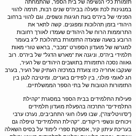
תזמורת כלי הנשיפה של בית הספר, שהתמחתה
במנגינות לכת ופעלה בביה"ס שנים רבות, תרמה להווי
הפנימי של ביה"ס בעת חגיגות ונשפים, וגם להווי ברחוב
היהודי בזמן תהלוכות ומפגנים. קשה לתאר את
התרוממות הרוח של היהודים שעמדו לאורך רחובות
הרובע בשעה שצעדה התזמורת בתהלוכת ל"ג בעומר
למגרשו של מועדון הספורט "מכבי", בראש טורי מאות
תלמידי ביה"ס, וניגנה את "מארש הדגל" של ביה"ס. רוב
גאווה נסכה התזמורת בתושבים היהודים של העיר,
שעקבו אחריה כזו צועדת במרכזה העתיק של העיר, בערב
חג לאומי פולני, בין לפידים בוערים, ומיטיבה לנגן בין
התזמורות הטובות של בתי הספר הממשלתיים.
פעילות התלמידים בבית הספר במסגרת "קהילת
התלמידים" התרכזה בהפעלת מועדון תלמידים
("ס'וויטליצה"), שבו פעלו חוגי התחביבים, נערכו ערבי
ויכוחים ונשפי ריקודים. "קהילת התלמידים" טיפלה גם
בעריכת עיתון קיר, אספקת ספרי לימוד על בסיס השאלה