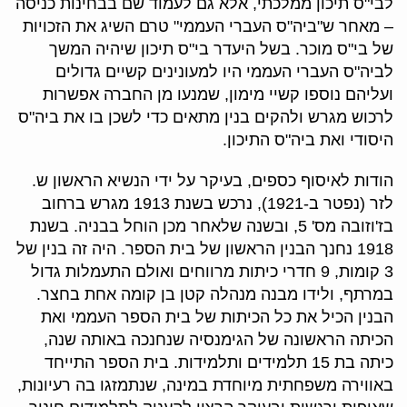
לבי"ס תיכון ממלכתי, אלא גם לעמוד שם בבחינות כניסה
– מאחר ש"ביה"ס העברי העממי" טרם השיג את הזכויות
של בי"ס מוכר. בשל היעדר בי"ס תיכון שיהיה המשך
לביה"ס העברי העממי היו למעונינים קשיים גדולים
ועליהם נוספו קשיי מימון, שמנעו מן החברה אפשרות
לרכוש מגרש ולהקים בנין מתאים כדי לשכן בו את ביה"ס
היסודי ואת ביה"ס התיכון.
הודות לאיסוף כספים, בעיקר על ידי הנשיא הראשון ש.
לזר (נפטר ב-1921), נרכש בשנת 1913 מגרש ברחוב
בז'וזובה מס' 5, ובשנה שלאחר מכן הוחל בבניה. בשנת
1918 נחנך הבנין הראשון של בית הספר. היה זה בנין של
3 קומות, 9 חדרי כיתות מרווחים ואולם התעמלות גדול
במרתף, ולידו מבנה מנהלה קטן בן קומה אחת בחצר.
הבנין הכיל את כל הכיתות של בית הספר העממי ואת
הכיתה הראשונה של הגימנסיה שנחנכה באותה שנה,
כיתה בת 15 תלמידים ותלמידות. בית הספר התייחד
באווירה משפחתית מיוחדת במינה, שנתמזגו בה רעיונות,