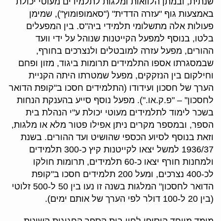
שנתית, ובמתן הלוואות ומלגות לתלמידים מעוטי יכולת
באמצעות גוף "עזרה הדדית" ("סאמופומוץ"), שמימן
פעולות אלה מתשלומי תלמידי ביה"ס. בין המפעלים
בלטו, בנוסף למפעל הקייטנות שנוהל על ידי וועד
ההורים, מפעל עזרה למובטלים ולנצרכים בחורף,
שבמסגרתו אספו התלמידים תרומות ביגוד, מזון ופחם
וחילקום בין הנזקקים, מפעל שמטרתו היתה הקניית
הערך של חסכון ועידודו (התלמידים חסכו ב"קופת הדואר
לחסכון" – "פ.ק.או."). מפעל נוסף סייע בהענקת הנחות
בשכר לימוד לתלמידים מעוטי יכולת ע"י הנהלת בית
הספר, ובמספר מקרים ניתן אפילו פטור מלא או מלגות,
וזאת בנוסף לסיוע הכספי שהושיט ועד ההורים. בשנת
1936/37 למשל יצאו לקייטנות קיץ כ-300 תלמידים
ולמחנות חורף יצאו כ-60 תלמידים, תרומות חולקו
לכ-400 נצרכים, ומעל 200 תלמידים חסכו ב"קופת
הדואר לחסכון" המלגות בשנה זו נעו בין 50 ל-500 זלוטי
(בין 20 ל-100 דולר לפי הערך של אותם ימים).