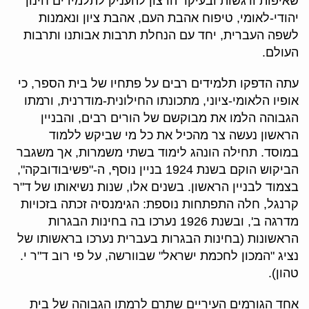
שאיפות ורגשות ובעיקר הרצון להעניק לתלמידים חינוך
יהודי-לאומי, טיפוח אהבת העם, אהבת ציון ונאמנות
לשפה העברית, יחד עם הנחלת תרבות אבותנו ותרבות
העולם.
עתה הדפקו תלמידים רבים על פתחיו של בית הספר, כי
אופיו הלאומי-ציוני, מתכונתו החילונית-מודרנית, ורמתו
הגבוהה הלמו את מבוקשם של הורים רבים, והבניין
הראשון נעשה צר מהכיל את כל מי שביקש ללמוד
במוסד. תחילה הונהג לימוד בשתי משמרות, אך משגבר
הביקוש הוקם בשנת 1924 בניין נוסף, ה-"פשיבודובקה",
בצמוד לבניין הראשון. בשנים אלו, שנות נשיאותו של ד"ר
קרנגל, חלה התפתחות נוספת: הגימנסיה זכתה בזכויות
מדרגה ב', ובשנת 1926 נערכו בה בחינות הבגרות
הראשונות (בחינות הבגרות בעברית נערכו בראשותו של
נציג "המכון לחכמת ישראל" שבוורשה, על פי רוב ד"ר י.
טהון).
אחד הגורמים העיריים שתרם לרמתו הגבוהה של בית