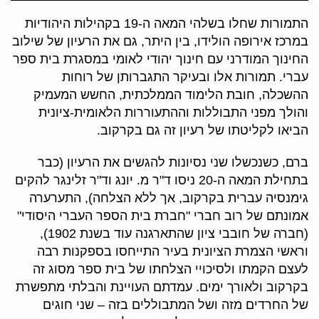
התמורות שחלו בשלהי המאה ה-19 בקהילות היהודיות
במרכז אירופה הולידו, בין היתר, גם את הרעיון של שילוב
החינוך המודרני עם חינוך יהודי לאומי במסגרת בית ספר
עברי. תמורות אלו ובעיקר התגברותן של רוחות
ההשכלה, חובת הלימוד הממלכתית, החשש המעמיק
והולך מפני התבוללות וההתעוררות הלאומית-ציונית
הביאו לקליטתו של רעיון זה גם בקרקוב.
ברם, כשנכשלו שני נסיונות להגשים את הרעיון (כבר
בתחילת המאה ה-20 ניסו ד"ר מ. יונג וד"ר זלינגר להקים
גימנסיה עברית בקרקוב, אך ללא הצלחה), התערערה
אמונתם של רוב חברי "חברת בית הספר העברי היסודי"
(חברה של חובבי ציון שהתארגנה עוד בשנת 1902),
וראשי הצמרת הציונית בעיר התייחסו בספקנות רבה
לעצם הקמתו ולסיכויי הצלחתו של בית ספר מסוג זה
בקרקוב ולאורך ימים. עמדתם העויינת והבלתי מתפשרת
של החרדים מזה ושל המתבוללים בזה – שני חוגים