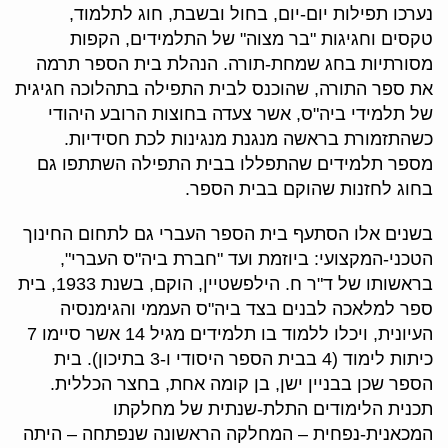
נערכו תפילות יום-יום, בחול ובשבת, חוג לתלמוד,
טקסים וחגיגות "בר מצוה" של התלמידים, הקפות
מסורתיות בחג שמחת-תורה. הנהלת בית הספר תרמה
את ספר התורה, שהוכנס לבית התפילה בתהלוכה חגיגית
של תלמידי ביה"ס, אשר צעדה בחוצות הרובע היהודי
כשהתזמורת בראשה מנגנת מנגינות לכת חסידיות.
מספר תלמידים שהתפללו בבית התפילה השתתפו גם
בחוג לחזנות שהוקם בבית הספר.
בשנים אלו הסתעף בית הספר העברי גם לתחום החינוך
הטכני-המקצועי: ביוזמת ועד "חברת ביה"ס העברי",
בראשותו של ד"ר ח. הילפשטיין, הוקם, בשנת 1933, בית
ספר למלאכה לבנים בצד ביה"ס העממי והגימנסיה
העיונית, ויכלו ללמוד בו תלמידים מגיל 14 אשר סיימו 7
כיתות לימוד (4 בבית הספר היסודי ו-3 בתיכון). בית
הספר שכן בבניין ישן, בן קומה אחת, בחצר הכללית.
תכנית הלימודים התלת-שנתית של מחלקתו
המכאנית-נפחית – המחלקה הראשונה שנפתחה – היתה