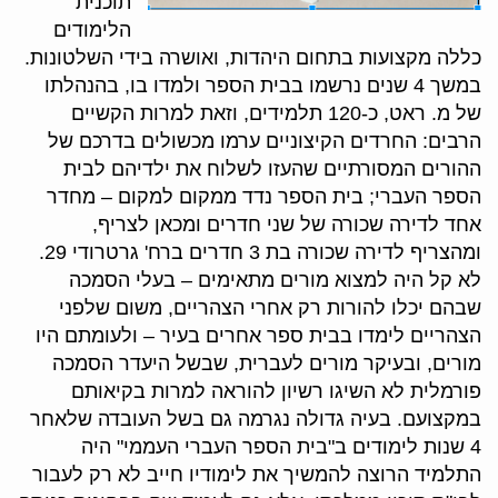
תוכנית
הלימודים
כללה מקצועות בתחום היהדות, ואושרה בידי השלטונות.
במשך 4 שנים נרשמו בבית הספר ולמדו בו, בהנהלתו
של מ. ראט, כ-120 תלמידים, וזאת למרות הקשיים
הרבים: החרדים הקיצוניים ערמו מכשולים בדרכם של
ההורים המסורתיים שהעזו לשלוח את ילדיהם לבית
הספר העברי; בית הספר נדד ממקום למקום – מחדר
אחד לדירה שכורה של שני חדרים ומכאן לצריף,
ומהצריף לדירה שכורה בת 3 חדרים ברח' גרטרודי 29.
לא קל היה למצוא מורים מתאימים – בעלי הסמכה
שבהם יכלו להורות רק אחרי הצהריים, משום שלפני
הצהריים לימדו בבית ספר אחרים בעיר – ולעומתם היו
מורים, ובעיקר מורים לעברית, שבשל היעדר הסמכה
פורמלית לא השיגו רשיון להוראה למרות בקיאותם
במקצועם. בעיה גדולה נגרמה גם בשל העובדה שלאחר
4 שנות לימודים ב"בית הספר העברי העממי" היה
התלמיד הרוצה להמשיך את לימודיו חייב לא רק לעבור