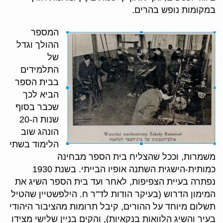
במקומות נופש בהרים.
המספר
ההולך וגדל
של
התלמידים
בבית הספר
הביא לכך
שכבר בסוף
שנות ה-20
הונהג שוב
הלימוד בשתי
משמרות, וככל שהצליח בית הספר מבחינה
כמותית-הישגית השתנה אופיו הבייתי. בשנת 1930
נפתרה בעיית הצפיפות, לאחר ועד בית הספר השיג את
המימון הדרוש (בעיקר הודות לד"ר ח. הילפשטיין שהטיל
תשלום מיוחד על ההורים, קיבל תרומות מהציבור היהודי
בעיר והשיג הלוואות בנקאיות), והקים בניין שלישי מצידו