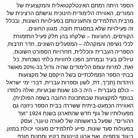
הספר היתה רמתם האינטלקטואלית והמקצועית של
המורים, האווירה הלימודית-חינוכית וגישתם הרצינית של
מרבית התלמידים והתענינותם בפעילויות השונות, ובכלל
זה פעילויות שלא במסגרת חובה. מגוון החוגים,
הקורסים, החגיגות – שלקחו בהן חלק פעיל התזמורת
לכלי נשיפה והמקהלה – המפעלים השונים, חדר תרבות,
הספריה העברית והכללית, תחרויות הספורט השונות,
טיולים בעיר ובמרחב הפכו לחוויות בלתי נשכחות. כל
זאת, למרות עומס הלימודים שהיה גדול בכ-20% מאשר
בבתי הספר הממלכתיים בשל היקפם של מקצועות
היהדות (תנ"ך, דת, לשון וספרות עברית, דברי ימי ישראל
– כולם בעברית – היה כ-10 שעות שבועיות, ואלה נלמדו
בנוסף למקצועות שבמתכונת החובה בשפה הפולנית).
האווירה הכמעט-ביתית ששררה בבית הספר ניזונה גם
מפעולותיו של גוף חדש שהתארגן בשנת 1924 "ועד
ההורים", שפעל בראשותה של לאורה טיגנר, ועסק
בפעולות סעד שונות, סייע לתלמידים מעוטי יכולת במזון,
ביגוד וכספים, ואף ארגן קייטנות בקיץ ומחנות חורף