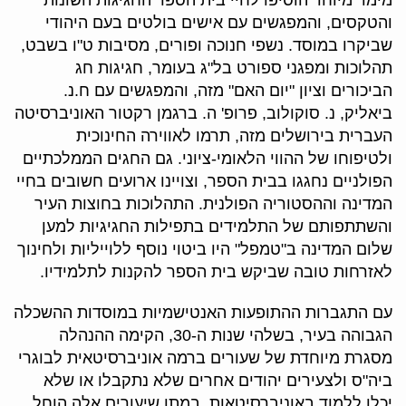
מימד מיוחד הוסיפו לחיי בית הספר החגיגות השונות
והטקסים, והמפגשים עם אישים בולטים בעם היהודי
שביקרו במוסד. נשפי חנוכה ופורים, מסיבות ט"ו בשבט,
תהלוכות ומפגני ספורט בל"ג בעומר, חגיגות חג
הביכורים וציון "יום האם" מזה, והמפגשים עם ח.נ.
ביאליק, נ. סוקולוב, פרופ' ה. ברגמן רקטור האוניברסיטה
העברית בירושלים מזה, תרמו לאווירה החינוכית
ולטיפוחו של ההווי הלאומי-ציוני. גם החגים הממלכתיים
הפולניים נחגגו בבית הספר, וצויינו ארועים חשובים בחיי
המדינה וההסטוריה הפולנית. התהלוכות בחוצות העיר
והשתתפותם של התלמידים בתפילות החגיגיות למען
שלום המדינה ב"טמפל" היו ביטוי נוסף ללוייליות ולחינוך
לאזרחות טובה שביקש בית הספר להקנות לתלמידיו.
עם התגברות ההתופעות האנטישמיות במוסדות ההשכלה
הגבוהה בעיר, בשלהי שנות ה-30, הקימה ההנהלה
מסגרת מיוחדת של שעורים ברמה אוניברסיטאית לבוגרי
ביה"ס ולצעירים יהודים אחרים שלא נתקבלו או שלא
יכלו ללמוד באוניברסיטאות. במתן שיעורים אלה הוחל