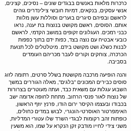
כרכרות מלאות באנשים בבגדים שונים – נסיכים, קצינים,
אנשי עסקים, בנקאים, דמיות חובשי צילינדרים גוהים
לראשם ובפיהם סיגרים בוערים וסוללות עשן מלוות
אותם. הסוסים, ראשם מקושט בנוצות בת יענה, נראו
כבני רמכים. העגלונים זקופים במושב הקדמי, לראשם
כובעי אבטיח עם נוצה בצד, כפות ידם בתוך כפפות
לבנות כשלג ושט מקושט בידם. מיטלטלים לכל תנועת
הכרכרה, צוחקים וקורים לעבר מכריהם העומדים
בסביבה.
והנה הופיעה מרכבה מקושטת בשלל סרטים, רתומה לזוג
סוסים כבירים המכונים "בלגים", מאלה הגוררים במשך
השבוע עגלות עם משאית כבד, ועתה מעוטרים בצרורות
של נוצות לאור פנסי הרחוב. מתחת לחופה אדומה ישב
בכבודו ובעצמו הקיסר ירום הודו, פרנץ יוזף הראשון,
האימפרטור האוסרטי-הונגרי, לבוש במדים כחולים,
כופתות זהב רקומות לבגדי השרד שלו עטורי המדליות,
משני צידי לחייו מודבק זקן הנקרא על שמו, הוא משעין