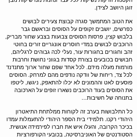
הקטנות זורקות נשיקות לכל עבר ונהנות מנדשיקות מבן
זוגן היושב לצידן.
את הטוב המתמשך סגרה קבוצת צעירים לבושים
כפרשים, יושבים זקופים על הסוסים ובראשם גבר
בלבוש קצין, פרסות הסוסים צבועות בצבע שחור מבריק,
הרוכבים לבושים במדי חוסרים אונגריים זורים בחוטי
זהב וחגורים בחגורות עור, נעלי לכה גבוהים לרגליהם,
חבושים בכובעים בצורת קסדות בגווני נחושת וחרבות
מורמות מעלה מידם. לכל אחד שפם שחור ארוך מתנדנד
לכל צד, ריחות של וודקה נודפים מהם למרחק. הסוסים
פוסעים לאט וההמונים לא יכלו להתאפק, ניגשו, ליטפו
את הסוסים בעוד הרוכבים נשארו זופים על הארכובה
בתנוחה של חשיבות…
כל התלבושות בערב זה לקוחות ממלתחת התיאטרון
היהודי רקנו. תלמידי בית הספר היהודי להתעמלות עמדו
בכיכר הקרובה, והעלו איש את חברו לפירמידה אנושית.
הסטודנטים של האוניברסיטה, בכובעי הקורפורציות