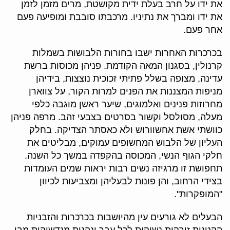
את ידו על חרב בעלת ידית מקושטת, מרים מזמן לזמן
את ידו ומברך את נתיניו. מרכבתו סובבת ומופיעה פעם
אחר פעם.
בכרכרות האחרות ישבו בחורות הלבושות בשמלות
קרנולין, בסגנון המאה הקודמת. פניהן מכוסות ברשת
עדינה, מצופה בשלל פתיתי זכוכית נוצצות, בידיהן
מניפות המצננות את הפנים למרות הקור, על צווארן
מחרוזות פנינים ואלמוגים, שיער ראשן מוגבה כלפי
מעלה, מסולסל וקשור בסרטים בצבעי זהב. מרפה פניהן
כוושתי אשת אחשוורוש ולא כאסתר הצדיקה. בחלק
העליון של הלבוש המחשופים עמוקים, מבליטים את
חלקי הגוף הנשי, המכוסה בהקפדה במשך כל השנה.
תחפושת זו מרגיזה נשים רבות יראות שמים העומדות
בצידי הרחוב, והן פונות לבעליהן ומצביעות לכיוון
"המופקרות".
הבעלים לא גורעים עין מהיושבות בכרכרות והזבניות