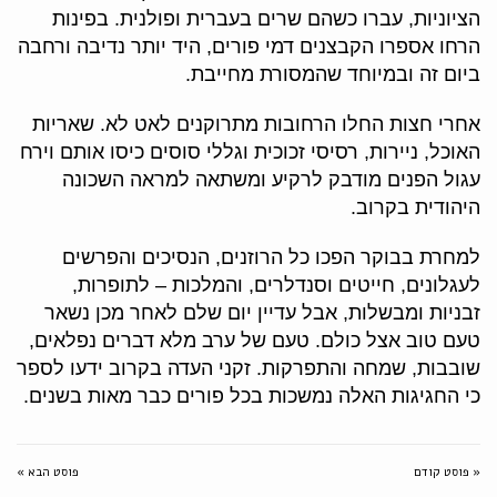
הציוניות, עברו כשהם שרים בעברית ופולנית. בפינות
הרחו אספרו הקבצנים דמי פורים, היד יותר נדיבה ורחבה
ביום זה ובמיוחד שהמסורת מחייבת.
אחרי חצות החלו הרחובות מתרוקנים לאט לא. שאריות
האוכל, ניירות, רסיסי זכוכית וגללי סוסים כיסו אותם וירח
עגול הפנים מודבק לרקיע ומשתאה למראה השכונה
היהודית בקרוב.
למחרת בבוקר הפכו כל הרוזנים, הנסיכים והפרשים
לעגלונים, חייטים וסנדלרים, והמלכות – לתופרות,
זבניות ומבשלות, אבל עדיין יום שלם לאחר מכן נשאר
טעם טוב אצל כולם. טעם של ערב מלא דברים נפלאים,
שובבות, שמחה והתפרקות. זקני העדה בקרוב ידעו לספר
כי החגיגות האלה נמשכות בכל פורים כבר מאות בשנים.
« פוסט קודם
פוסט הבא »