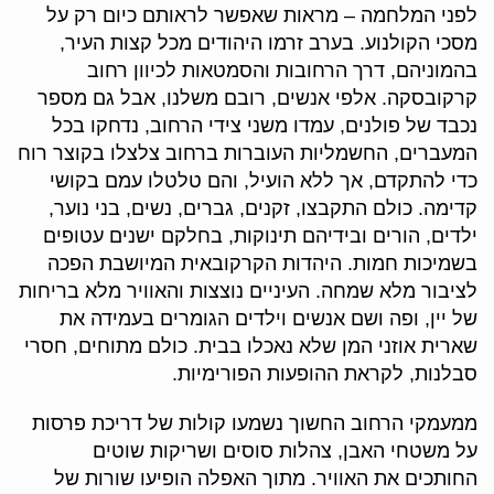
לפני המלחמה – מראות שאפשר לראותם כיום רק על
מסכי הקולנוע. בערב זרמו היהודים מכל קצות העיר,
בהמוניהם, דרך הרחובות והסמטאות לכיוון רחוב
קרקובסקה. אלפי אנשים, רובם משלנו, אבל גם מספר
נכבד של פולנים, עמדו משני צידי הרחוב, נדחקו בכל
המעברים, החשמליות העוברות ברחוב צלצלו בקוצר רוח
כדי להתקדם, אך ללא הועיל, והם טלטלו עמם בקושי
קדימה. כולם התקבצו, זקנים, גברים, נשים, בני נוער,
ילדים, הורים ובידיהם תינוקות, בחלקם ישנים עטופים
בשמיכות חמות. היהדות הקרקובאית המיושבת הפכה
לציבור מלא שמחה. העיניים נוצצות והאוויר מלא בריחות
של יין, ופה ושם אנשים וילדים הגומרים בעמידה את
שארית אוזני המן שלא נאכלו בבית. כולם מתוחים, חסרי
סבלנות, לקראת ההופעות הפורימיות.
ממעמקי הרחוב החשוך נשמעו קולות של דריכת פרסות
על משטחי האבן, צהלות סוסים ושריקות שוטים
החותכים את האוויר. מתוך האפלה הופיעו שורות של