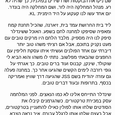
שם ניקו את הבוקסות ושרו שירים בפולנית, כך שהיה לא
רע. מנהל המחלקה היה לזר, ושם המחלקה היה בונדר.
יום אחד עשו לנו קעקוע על היד הימנית: KL.
ליד בית החרושת עמד בית, זיארנה, שהכיל תחנת קמח
ומאפיה שסיפקו למחנה לחם בשפע. האוכל ששינדלר
סיפק לנו היה מספיק. מלבד הלחם היו מרקים טובים עם
מעט נקניק בתוכם, אבל אם רציתי משהו טוב יותר
דיברתי עם אחד הפולנים ועשיתי איתו עסקת חליפין עם
החפצים שהבאתי מפלשוב. נתתי לו משהו והוא הביא לי
שוקולד, שינקן, קבנוס ועוד ברים טובים. כך אגרתי על
גופי רזרבה לימים הקשים שהגיעו אחר כך. במחנה פעלה
גם עזרה יהודית בשם JSS שהגיעה דרך שוויץ ואמריקה
בכסף, בתרופות ובעוד דברים טובים.
שינדלר התייחס אלינו לא כמו הנאצים. לפני המלחמה
עסק במכירת טרקטורים. כשהגרמנים קיבלו את
הסודטים שלחו אותו לפולין כאילו להתעניין בטרקטורים,
אבל בעצם שלחו אותו לרגלל עבורם. איך נראה הצבא