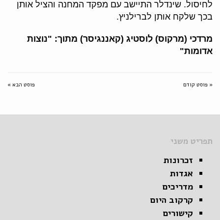
לחיסול. שינדלר התיישב עם מפקד המחנה והציל אותן
בכך שלקח אותן לברילניץ.
מרדכי (מרקוס) לוסטיג (קאננגיסר) מתוך: "נוצות
אדומות"
« פוסט קודם
פוסט הבא »
תפריט משני
זכרונות
אגדות
מדריכים
קרקוב היום
קישורים