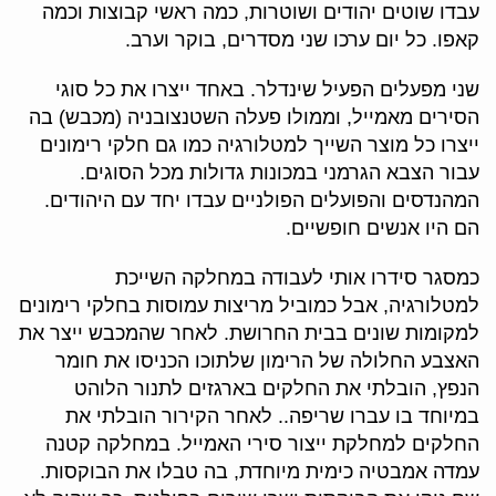
עבדו שוטים יהודים ושוטרות, כמה ראשי קבוצות וכמה
קאפו. כל יום ערכו שני מסדרים, בוקר וערב.
שני מפעלים הפעיל שינדלר. באחד ייצרו את כל סוגי
הסירים מאמייל, וממולו פעלה השטנצובניה (מכבש) בה
ייצרו כל מוצר השייך למטלורגיה כמו גם חלקי רימונים
עבור הצבא הגרמני במכונות גדולות מכל הסוגים.
המהנדסים והפועלים הפולניים עבדו יחד עם היהודים.
הם היו אנשים חופשיים.
כמסגר סידרו אותי לעבודה במחלקה השייכת
למטלורגיה, אבל כמוביל מריצות עמוסות בחלקי רימונים
למקומות שונים בבית החרושת. לאחר שהמכבש ייצר את
האצבע החלולה של הרימון שלתוכו הכניסו את חומר
הנפץ, הובלתי את החלקים בארגזים לתנור הלוהט
במיוחד בו עברו שריפה.. לאחר הקירור הובלתי את
החלקים למחלקת ייצור סירי האמייל. במחלקה קטנה
עמדה אמבטיה כימית מיוחדת, בה טבלו את הבוקסות.