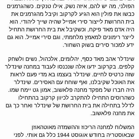
הפולני, מה יש להם, איזה נשק, אילו טנקים. כשהגרמנים
כבשו את פולין הוא הגיע לקרקוב וקיבל מהגרמנים את
בית החרושת לייצור סירי אמייל שהיה שייך ליהודי. הוא
היה אדם מאד פיקח, וכשקיבל את בית החרושת התחיל
לייצר רימונים למאמץ מלחמתי, וגם סירי אמייל. הוא גם
ידע למכור סירים בשוק השחור.
שינדלר אהב מאד כסף, יהלומים, אלכהול, נשים ולשחק
קלפים. בקרקוב ידעו אלה שנכנסו לעבוד במחנה שינדלר
שזה כרטיס לחיים. שינדלר בעצמו בא מדי פעם לראות
את האוכל שקיבלנו, ואף שוחח עם האסירים. שינדלר
היה חברו של מפקד מחנה פלאשוב, אמון גט יימח שמו.
כשהרוסים התחילו להתקרב לכיוון קרקוב בהתחילו
לדלל בתחילה את בית החרושת של שינדלר ואחר כך גם
את מחנה פלאשוב.
המשלוח למחנה הריכוז וההשמדה מאוטהאוזן
שבאוסטריה בחודש אוגוסט 1944 כלל גם אותי. לפני