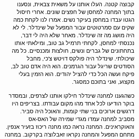
קבוצה קטנה. העלו אותנו על משאית צבאית, ונסענו
בתוך המחנה למחסן של חפצים שונים. אחרי חיסול
הגטו עבדו במחסן בעיקר נשים. אמרו לנו לקחת כמה
שקים עם סמרטוטים עבור המפעל של שינדלר. לי לא
היה מושג מה זה שינדלר. מאחר שלא היה לי דבר,
נכנסתי למחסן, לקחתי תרמיל גב טוב, ומילאתי אותו
בתחתונים של גברים ונשים, חולצות ומכנסיים. כל מה
שיכולתי. שינדלר היה פולקס דויטש צ'כי, מחבל
הסודטים שריגל עבור הגרמנים. הוא היה אדם טוב לב,
פיקח ועשה הכל כדי להציל יהודים. הוא הזמין בעלי
מקצוע, ואני בתוכם כמסגר.
כשהגענו למחנה שינדלר חילקו אותנו לצרפים, ובמסדר
בוקר הודיעו לכל אחד מהו מקום עבודתו. בצריפים היו
דרגשים ארוכים בני שתי קומות, והאוכל היה סביר.
מסביב למחנה עמדו מגדי שמירה של האס-אס
והאוקראינים. המחנה נראה כמו מחנה ריכוז בזעיר אנפין.
מתחם המפעל והמחנה נקראו זאבלוצ'ה בקרקוב. במחנה