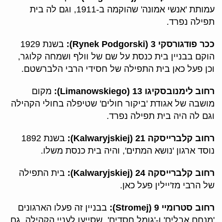
עמותת 'אנשי אמונה' שהוקמה ב-1911, וגם לה בית
תפילה נפרד.
ככר פודגורסקי 3 (Rynek Podgorski):
בשנת 1929
הוקם בבניין בית כנסת על שם של וולף ושמחה קלוגר,
וכן פעל כאן בית התפילה של חסידי הרבי הלברשטם.
רחוב לימנובסקיגו 13 (Limanowskiego):
מקום
מושבה של אגודת 'ביקור חולים' שטיפלה בחולי הקהילה
וגם לה היה בית תפילה נפרד.
רחוב קלברייסקה 21 (Kalwaryjskiej):
בשנת 1892
נוסד ארגון 'נושא המתים', והיה בית כנסת משלו.
רחוב קלברייסקה 24 (Kalwaryjskiej):
בית התפילה
של הרבי מז'יילין פעל כאן.
רחוב סטרומיי 9 (Stromej):
בבניין זה פעלו הארגונים
'מנחם אבלים' ו-'גומל חסדים', שסייעו לעניי הקהילה. גם