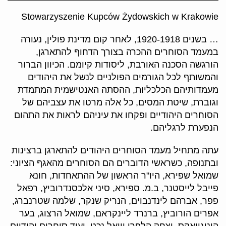
Stowarzyszenie Kupców Żydowskich w Krakowie
… בשנים 1920-1918, לאחר קום מדינת פולין, נעורה
במעמד הסוחרים ההכרה בצורך הדחוף להתארגן,
הורגשה הסכנה האורבת, ליסודות קיומם. הכיוון הברור
והמשותף לכל הגורמים הפולניים לנשל את היהודים
מעמדותיהם הכלכליות, ההסתה האנטישמית המתמדת
וגוברת, שיטת המסים, כל אלה מרטו את עצביהם של
הסוחרים היהודיים ופקחו את עיניהם לראות את התהום
הנפערת לרגליהם.
עתה מתחיל מעמד הסוחרים היהודים להתארגן ברצינות
ובתנופה, כשראשי הדוברים הם הסוחרים מהאגף הציוני:
שמואל שפירא, היו"ר הראשון של ההתאחדות, חונא
פייבל לייסטנר, ב.מ. ספירא, סיני אלכסנדרוביץ, רפאל
פפר, אברהם לינדנבוים, הנריק שנקר, שלמה שטרנברג,
אפרים הורוביץ, ברנרד ליינקראם, שמואל הרצוג, בער