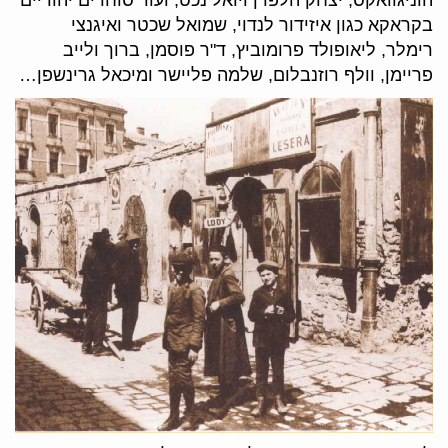
הוניגוואקס, יצחק הלפרן ויואל נכט, ועוד סוחרים יהודיים
בקראקא כגון איזידור לנדוי, שמואל שכטר ואיגנצי
רימלר, ליאופולד פרומוביץ, ד"ר פוסמן, ברוך ולייב
פריימן, וולף רוזנבלום, שלמה פליישר ומיכאל גרינשפן…