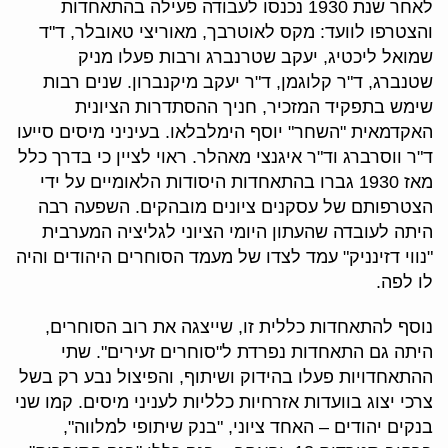
לאחר שנת 1930 נכנסו לעבודה פעילה בהתאחדות
והצטרפו לוועד: מקס לאוטרבך, מאוריצי טאובלר, ד"ד
שמואל ליכטיג, יעקב שטרנברג ורבות פעלו מניק
שטנברג, ד"ר קלוגמן, ד"ר יעקב מיקנברון. שנים רבות
שימש בתפקיד המזכיר, חניך ההסתדרות הציונית
האקדמאית "השחר" יוסף הימלבלאו. בעיניני מיסים סייעו
ד"ר ווסרברג וד"ר איגנצי מאהלר. ראוי לציין כי בדרך כלל
מאז 1930 גברו בהתאחדות היסודות הלאומיים על ידי
הצטרפותם של עסקנים ציונים מובהקים. השפעה רבה
היתה לעובדה שהעתון היומי הציוני לגליציה המערבית
"נווי דזינניק" עמד לצדו של מעמד הסוחרים היהודים והיה
לו לפה.
נוסף להתאחדות כללית זו, שייצגה את רוב הסוחרים,
היתה גם התאחדות נפרדת ל"סוחרים זעירים". שתי
ההתאחדויות פעלו בהידוק ושיתוף, והפיצול נבע רק בשל
צרכי יצוג בוועדות אזרחיות כלליות לעניני מיסים. קמו שני
בנקים יהודים – האחד ציוני, "בנק שיתופי למלווה",