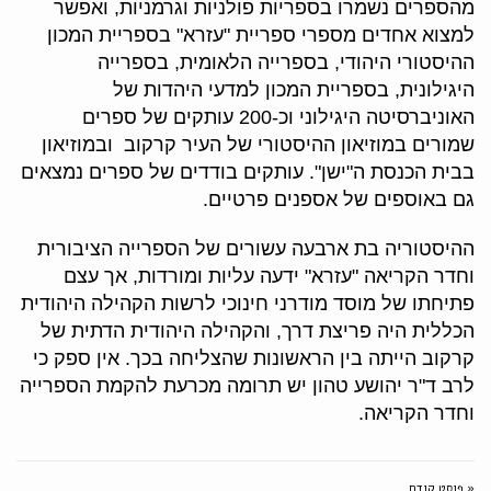
מהספרים נשמרו בספריות פולניות וגרמניות, ואפשר
למצוא אחדים מספרי ספריית "עזרא" בספריית המכון
ההיסטורי היהודי, בספרייה הלאומית, בספרייה
היגילונית, בספריית המכון למדעי היהדות של
האוניברסיטה היגילוני וכ-200 עותקים של ספרים
שמורים במוזיאון ההיסטורי של העיר קרקוב ובמוזיאון
בבית הכנסת ה"ישן". עותקים בודדים של ספרים נמצאים
גם באוספים של אספנים פרטיים.
ההיסטוריה בת ארבעה עשורים של הספרייה הציבורית
וחדר הקריאה "עזרא" ידעה עליות ומורדות, אך עצם
פתיחתו של מוסד מודרני חינוכי לרשות הקהילה היהודית
הכללית היה פריצת דרך, והקהילה היהודית הדתית של
קרקוב הייתה בין הראשונות שהצליחה בכך. אין ספק כי
לרב ד"ר יהושע טהון יש תרומה מכרעת להקמת הספרייה
וחדר הקריאה.
« פוסט קודם