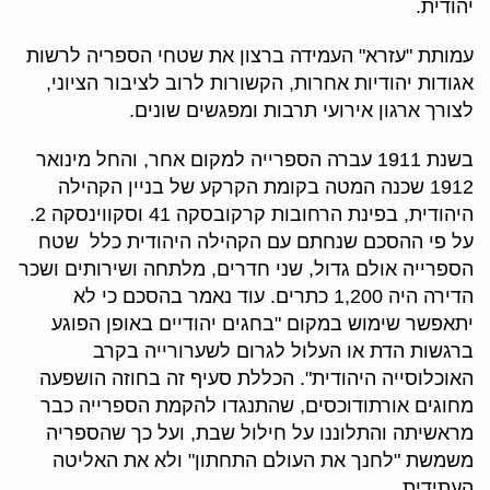
יהודית.
עמותת "עזרא" העמידה ברצון את שטחי הספריה לרשות
אגודות יהודיות אחרות, הקשורות לרוב לציבור הציוני,
לצורך ארגון אירועי תרבות ומפגשים שונים.
בשנת 1911 עברה הספרייה למקום אחר, והחל מינואר
1912 שכנה המטה בקומת הקרקע של בניין הקהילה
היהודית, בפינת הרחובות קרקובסקה 41 וסקווינסקה 2.
על פי ההסכם שנחתם עם הקהילה היהודית כלל שטח
הספרייה אולם גדול, שני חדרים, מלתחה ושירותים ושכר
הדירה היה 1,200 כתרים. עוד נאמר בהסכם כי לא
יתאפשר שימוש במקום "בחגים יהודיים באופן הפוגע
ברגשות הדת או העלול לגרום לשערורייה בקרב
האוכלוסייה היהודית". הכללת סעיף זה בחוזה הושפעה
מחוגים אורתודוכסים, שהתנגדו להקמת הספרייה כבר
מראשיתה והתלוננו על חילול שבת, ועל כך שהספריה
משמשת "לחנך את העולם התחתון" ולא את האליטה
העתידית.