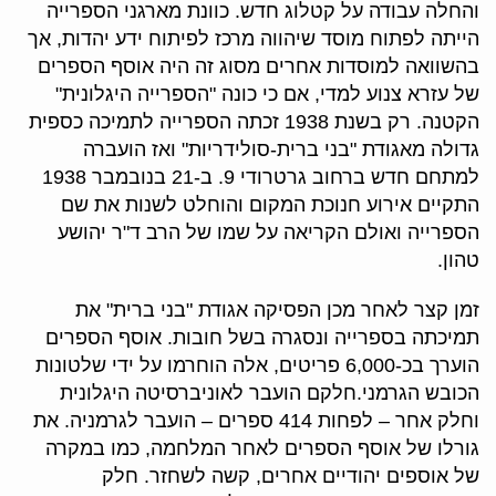
והחלה עבודה על קטלוג חדש. כוונת מארגני הספרייה
הייתה לפתוח מוסד שיהווה מרכז לפיתוח ידע יהדות, אך
בהשוואה למוסדות אחרים מסוג זה היה אוסף הספרים
של עזרא צנוע למדי, אם כי כונה "הספרייה היגלונית"
הקטנה. רק בשנת 1938 זכתה הספרייה לתמיכה כספית
גדולה מאגודת "בני ברית-סולידריות" ואז הועברה
למתחם חדש ברחוב גרטרודי 9. ב-21 בנובמבר 1938
התקיים אירוע חנוכת המקום והוחלט לשנות את שם
הספרייה ואולם הקריאה על שמו של הרב ד"ר יהושע
טהון.
זמן קצר לאחר מכן הפסיקה אגודת "בני ברית" את
תמיכתה בספרייה ונסגרה בשל חובות. אוסף הספרים
הוערך בכ-6,000 פריטים, אלה הוחרמו על ידי שלטונות
הכובש הגרמני.חלקם הועבר לאוניברסיטה היגלונית
וחלק אחר – לפחות 414 ספרים – הועבר לגרמניה. את
גורלו של אוסף הספרים לאחר המלחמה, כמו במקרה
של אוספים יהודיים אחרים, קשה לשחזר. חלק