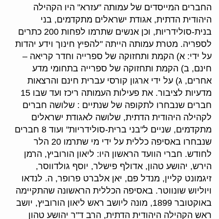
החברים המייסדים של עמותה "עזרא" היו הקהילה
היהודית הדתית, אגודת ישראלים מתקדמים, בני
בנית-סולידריות, וכן אנשים שתרמו לפחות 200 כתרים
לספריה. מטרת עמותה הייתה "להפיץ חינוך וידע יהדות
על ידי: א) הקמת ותחזוקה של ספרייה וחדר קריאה –
חינם, ב) הקמת ותחזוקה של ספרייה בתחומי מדע
אחרים, ג) על ידי ארגון קורסי עברית חינם והרצאות
מדעיות לציבור. את פעילות העמותה ריכז ועד שבו 15
חברים שנבחרו לתקופה של שנתיים : שלושה חברים
לקהילה היהודית הדתית, שלושה לאגודת ישראלים
מתקדמים, שניים ל"בני ברית-סולידריות" ועוד 8 חברים
שנבחרו באסיפה כללית על ידי מי שתרמו 20 הלר
לחודש. חברי הוועד הראשון היו: ליאון הורוביץ, הרמן
הירש, יהושע טהון, אדולף פישלר, יוסף גולדווסר,
זיגמונט קליין, מנדל פם, יאן אלברט פרופר, ה. לנדאו
ויוליוש שונווטר. באסיפה הכללית הראשונה שהתקיימה
באוקטובר 1899, מונה ליושב ראש ליאון הורוביץ, יושב
ראש הקהילה היהודית הדתית, הרב ד"ר יהושע טהון