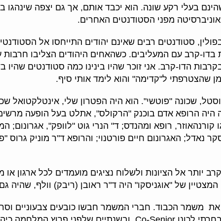
נם בעלי רקע שונה. הוא יכבד אותם, אך גם יצפה שינהגו בו 
וניברסיטה מפני הסטודנטים האחרים.
בפולין, סטודנטים רבים שאינם יהודים התייחסו אל הסטודנטים
 בדו-קרב עם המעליבים. כשהאחים היהודים הצליבו חרבות עם
בקרבות הדו-קרב. אני זוכר שהיו בינינו כמה סטודנטים שהיו
בזמן שהצטרפתי ל"קדימה" והוא לימד אותי סיף.
, שכונה "פוטשי". הוא היה הפטרון שלי, אינטלקטואל שכתב בעי
ה היה הרופא אדם בוכנק "הרקולס", אתלט בעל הופעה מרשימה
קורנהאוזר, רופא ומהנדס; ד" הנרי גוט "לוופק", אגרונום; ה
 נאדל; האגרונום חיים פורטנוי; והרופא ד"ר מוניק גרוס "פל
 יותר אל הציונות ולשלוח נציגים מועמדים לכל ארגון או מוס
 המצטיין של "אוגניסקו" היה ד"ר ראובן (ריבק) וולף, שהיה גם 
 ב-1936 העמידה האחווה את משמר הכבוד. חברי המשמר חבשו כובעים צבעו
עם חרבות בידיהם. זמן קצר לאחר הצטרפותי נבחרתי לכונן Co-Senior, 