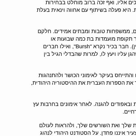
ים אליו, ואף זכה ברוב מוחלט בבחירות
 היא פעלה בשיתוף עם אחווה וינאית בעלת
ים, ממשפחות טובות ומבתים אמידים. חלקם
 תקופת מועמדות בת כמה שבועות או
חודשים, שלאחריה הצביעו חברי האוווה בעד או נגד קבלתו. אם התקבל, היה בשנתיים הראשונות "Fux" (טרין). חבר בכיר נקרא "Bursh", ואילו חברים
ד של חברי כבוד. לכל Fux היה פטרון, מעין חונך שהגן עליו ויעץ לו, למרות שהבדלי הגיל בין
Fux-Ma. האחרון היה אחראי על הטירונים והתייחס בעיקר לאימוני הכושר ולהתנהגות
יך להכיר את הספרות העברית את ההיסטוריה היהודית,
ת ובאפודים להגנה. לאחר אימונים בחרבות עץ
חיים.
 שלך ואת השורשים שלך, ולהראות לעולם
יר איננו פחדן. על הסטודנט היהודי לנהוג