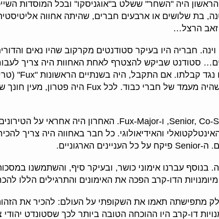
 הראשון היה "השחר" ששלט ב"אוגניסקו" ובכל המוסדות השייכ
ה, בת שלושים או ארבעים חברים, שהיתה אחווה אליטיסטית.
 זאב הרצל…
ינה. חבריה היו בעיקר סטודנטים מקרקוב שהיו נאים והדור
עים… סטודנט שביקש להצטרף לאחת האחוות היה צריך לעבור
שסיימו את האוניברסיטה הפכו "Alte Herren", שהיה מעמ
הנהלת האחווה הורכבה משלושה חברים: Senior, Co-Senior, ו-jor
מונה על התרגול האינטלקטואלי והאידיאולוגי. כל חבר באחווה היה צר
רגוניים.
ה. בנוסף עברנו אימוני כושר, ובעיקר סיף, והשתמשנו במסכו
יומנויות הדו-קרב הפכה את האימונים והתרגילים הללו להכר
לק מתפישתה תאמו את השקופתי על העולם: להכיר את הזהות
ויות דו-קרב היו ההוכחה הטובה ביותר לכך שסטונדט יהודי צע