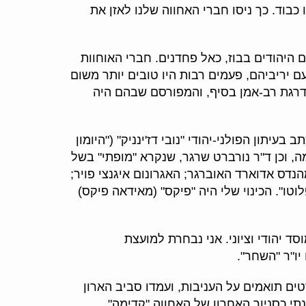
כבוד. כך ניסו חברי האחווה שלנו לאזן את
 היהודים בבוז, כאל פחדנים. חברי האוחוות
 יריביהם, פעמים רבות היו טובים יותר משום
 בדרגת רב-אמן בסיף, והמפורסם שבהם היה
תון הפולני-יהודי "נובי דז'ינניק" ("היומון
, וכן ד"ר נורברט שרגר, שנקרא "מופתי" בשל
מהנדס אדוארד האוברגר; האגרונום איגנצי פויר;
וטו". הכינוי שלי היה "פיקס" (מאידאה פיקס)
ד יהודי וציוני. אני נבחרת למועצת
יו"ר "השחר".
ניים וסרטים תואמים על העניבות, ועמדו סביב הארון
ובשנתיים שלפני פרוץ המלחמה כיהנתי כסניור האחרון של האחווה "קדימה"