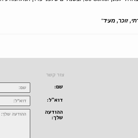
י, זוכר, מע
י
ד
"
צור קשר
שם:
דוא״ל:
ההודעה
שלך: