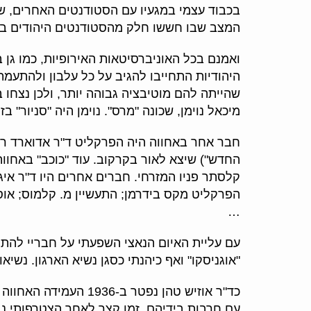
בכבוד עצמי במגעיו עם הסטודנטים האחרים, שהי
המצב שבו חששו חלק מהסטודנטים היהודים בא
ואמנם בכל האוניברסיטאות האירופיות, כמו גן 
היהודיות התחייבו להגיב על כל עלבון ולהתעמת
שהייתה להם מוטיבציה גבוהה יותר, ולכן נצחו 
מיכאל נוימן, שכונה "מרס". נוימן היה "סניור" 
חבר אחר באחווה היה הפרקליט ד"ר אדוארד רוסטל
החדש") שיצא לאור בקרקוב. עוד "כוכב" באחוו
קלסתר פניו המזרחי. חברים אחרים היו ד"ר איגו 
הפרקליט מקס בידרמן; התעשיין מ. קלמוס; אוסקר
…
עם עליית האיום הנאצי השפעתי על חבריי להתקרב
"אוגניסקו" ואף כיהנתי כסגן נשיא הארגון. נשיאו
כד"ר אוזיש טהן נפטר