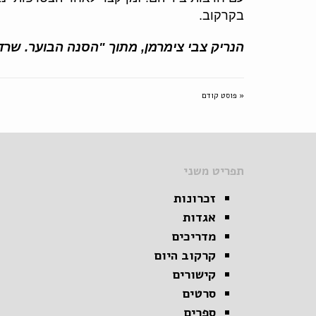
בקרקוב.
הנריק צבי צימרמן, מתוך "הסנה הבוער. שרדת
« פוסט קודם
תפריט משני
זכרונות
אגדות
מדריכים
קרקוב היום
קישורים
סרטים
ספרים