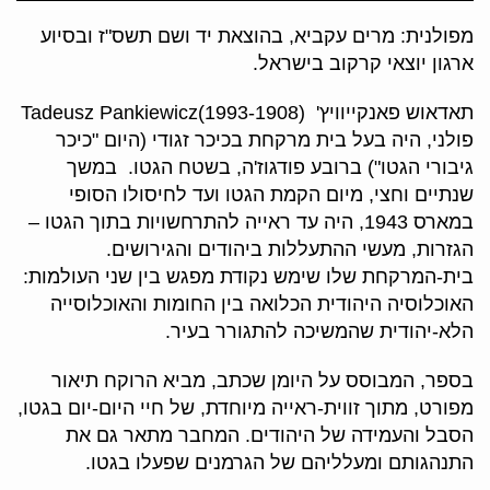
מפולנית: מרים עקביא, בהוצאת יד ושם תשס"ז ובסיוע
ארגון יוצאי קרקוב בישראל.
תאדאוש פאנקייוויץ' Tadeusz Pankiewicz(1993-1908)
פולני, היה בעל בית מרקחת בכיכר זגודי (היום "כיכר
גיבורי הגטו") ברובע פודגוז'ה, בשטח הגטו. במשך
שנתיים וחצי, מיום הקמת הגטו ועד לחיסולו הסופי
במארס 1943, היה עד ראייה להתרחשויות בתוך הגטו –
הגזרות, מעשי ההתעללות ביהודים והגירושים.
בית-המרקחת שלו שימש נקודת מפגש בין שני העולמות:
האוכלוסיה היהודית הכלואה בין החומות והאוכלוסייה
הלא-יהודית שהמשיכה להתגורר בעיר.
בספר, המבוסס על היומן שכתב, מביא הרוקח תיאור
מפורט, מתוך זווית-ראייה מיוחדת, של חיי היום-יום בגטו,
הסבל והעמידה של היהודים. המחבר מתאר גם את
התנהגותם ומעלליהם של הגרמנים שפעלו בגטו.