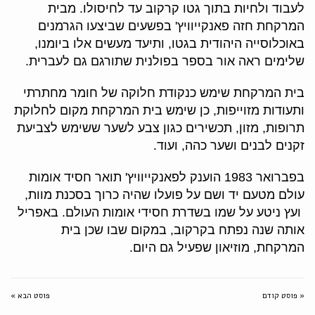
לעבוד ולחיות בתוך גטו קרקוב עד לחיסולו. מבית
המרקחת חזה פאנקייוויץ' בפשעים שביצעו הגרמנים
באוכלוסייה היהודית בגטו, ותיעד מעשים אלו ביומנו,
שלימים ראה אור בספר בפולנית שתורגם גם לעברית.
בית המרקחת שימש כנקודת חלוקה של חומר מחתרתי
ותעודות מזוייפות, כן שימש בית המרקחת מקום לחלוקת
תרופות, מזון, תכשירים כגון צבע לשער ששימש לצביעת
זקנים לבנים ושער כהה, ועוד.
בפברואר 1983 הוענק לפאנקייוויץ' תואר חסיד אומות
עולם מטעם יד ושם על פועלו שהיה כרוך בסכנת מוות,
ועץ ניטע על שמו בשדרת חסידי אומות העולם. באפריל
אותה שנה נפתח בקרקוב, במקום שבו שכן בית
המרקחת, מוזיאון שפעיל גם היום.
« פוסט קודם
פוסט הבא »