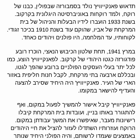
תדאוש פאנקייוויץ' נולד בסמבורזה שבפולין, כבנו של
רוקח, ולמד רוקחות באוניברסיטה היגלונית בקרקוב.
בשנת 1933 הועברו לידיו הבעלות והניהול של בית
המרקחת של אביו, שהוקם עוד בשנת 1910 בכיכר זגודי.
לקוחותיו, עד המלחמה, היו פולנים ויהודים כאחד.
במרץ 1941, תחת שלטון הכיבוש הנאצי, הוכרז רובע
פודגורזה כגטו היהודי של קרקוב. לפאנקייוויץ' הוצע, כמו
לכל יתר בעלי העסקים הפולניים ברובע שהפך לגטו,
ובכללם ארבעה בתי מרקחת, לקבל חנות חליפית באזור
הארי של העיר. פאנקייוויץ' היה היחיד שסירב להצעה
והעדיף להישאר במקומו.
פאנקייוויץ' קיבל אישור להמשיך לפעול במקום, ואף
להתגורר באותו בניין, ועובדות בית המרקחת קיבלו
רישיונות מעבר, שאיפשרו את המשך עבודתן במקום.
הרוקח ועוזרותיו השתדלו לעזור להציל את חיי היהודים
באמצעים שעמדו לרשותם, והיה הפולני היחיד שנותר