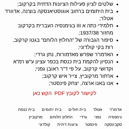
שלטים לציון פעילות הציונות הדתית בקרקוב;
בית היתומים ברחוב אוגוסטיאנסקה בוצ'נה, אדוורד
אטלר;
תלמידי כתה א III בגימנסיה העברית בקרקוב
מחזור 1937/38;
סיפור הגבורה של "החלוץ הלוחם" בגטו קרקוב,
רות בקי קולדוני;
האדמו"ר שפרש מאדמורות, נתן גרדי;
הנסיון להקמת בית כנסת בכפר עציון ע"ש רמ"א
וקדושי קרקוב, על פי ד"ר ראובן גפני;
ארתור מרקוביץ, צייר איש קרקוב;
אנו באנו ארצה, יצחק פינסטר;
לקישור לקובץ PDF הקש כאן
אדמו"ר
אטלר
בית חולים
בית יתומים
בית כנסת
גימנסיה
גפני
גרדי
החלוץ הלוחם
מרקוביץ
סקבינסקה
פינסטר
ציונות דתית
קולדוני