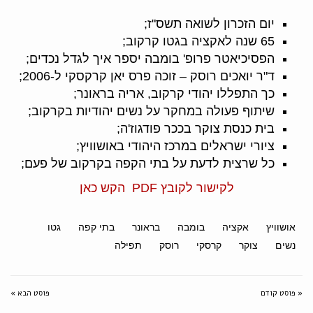
יום הזכרון לשואה תשס"ז;
65 שנה לאקציה בגטו קרקוב;
הפסיכיאטר פרופ' בומבה יספר איך לגדל נכדים;
ד"ר יואכים רוסק – זוכה פרס יאן קרקסקי ל-2006;
כך התפללו יהודי קרקוב, אריה בראונר;
שיתוף פעולה במחקר על נשים יהודיות בקרקוב;
בית כנסת צוקר בככר פודגוז'ה;
ציורי ישראלים במרכז היהודי באושוויץ;
כל שרצית לדעת על בתי הקפה בקרקוב של פעם;
לקישור לקובץ PDF הקש כאן
אושוויץ
אקציה
בומבה
בראונר
בתי קפה
גטו
נשים
צוקר
קרסקי
רוסק
תפילה
« פוסט קודם
פוסט הבא »