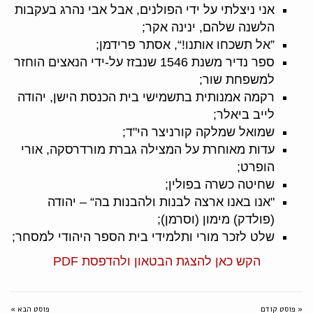
אני ניצלתי על ידי הפולנים, אבל אבי נהרג בעקבות
הלשנה שלהם, ינינה אקר;
”אל תשכחו אותנו!“, אסתר פרידמן;
ספר נדיר משנת 1546 שנבזז על-ידי הנאצים הוחזר
למשפחת שור
;
רקמה אמנותית בתשמישי בית הכנסת הישן, יהודה
לייב ביאלר;
שמואל שמלקה קורניצר הי"ד;
עדות מאוחרת על המצילה גברת מורדרסקה, אורי
הופרט;
שחיטה כשרה בפולין;
"אנו באנו ארצה לבנות ולהבנות בה“ – יהודה
(פולדק) מימון (וסרמן);
שלט לזכר מורי ותלמידי בית הספר היהודי למסחר;
הקש כאן להצגת הבטאון ולהדפסת PDF
« פוסט קודם
פוסט הבא »