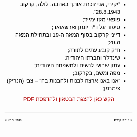
”יקירי, אני זוכרת אותך באהבה. לולה, קרקוב
28.8.1943“;
פופאי מקז‘ימייז‘;
סיפור על ד“ר יונתן וארשאואר;
דייני קרקוב בסוף המאה ה-19 ובתחילת המאה
ה-20;
ח“ק קובע עתים לתורה;
שינדלר וחברתו היהודיה;
עתון שבועי לנשים ולמשפחה היהודית;
מפה ומשם, בקרקוב;
”אנו באנו ארצה לבנות ולהבנות בה“ – צבי (הנריק)
צימרמן;
הקש כאן להצגת הבטאון ולהדפסת PDF
« פוסט קודם
פוסט הבא »