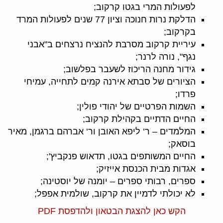
לפעולות המרי בגטו קרקוב;
הדלקת נרות חנוכה וציון 77 שנים לפעולות המרד
בקרקוב;
עיריית קרקוב מסרבת להנציח נרצחים ב"אבני
נגף", נורה לרנר;
גידור מחנה הריכוז לשעבר בפלשוב;
הציורים של סבתא אירנה קמים לתחייה, עמיחי
פרדו;
השמות הפרטיים של יהודי פולין;
החיים הדתיים בקהילת קרקוב;
המלמדים – ר‘ ליפא האובן ור‘ אברהם ברגמן, מאיר
בוסאק;
החיים המשותפים בגטו, תדאוש פנקביץ';
אגדות מבית הכנסת אייזיק;
ספרים, רבותי ספרים – יומנה של יוסטינה;
לא יכולתי לדמיין את קרקוב, שולמית אפפל;
הקש כאן להצגת הבטאון ולהדפסת PDF