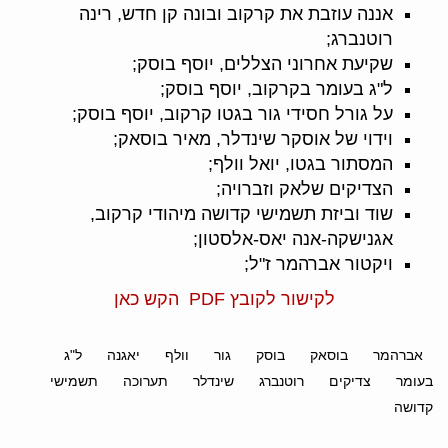
אננה עוזבת את קרקוב ובונה קן חדש, רינה
רוטנברג;
שקיעת אחרוני הצללים, יוסף בוסק;
ל"ג בעומר בקרקוב, יוסף בוסק;
על גורל חסידי גור בגטו קרקוב, יוסף בוסק;
וידוי של אוסקר שינדלר, מאיר בוסאק;
המסתור בגטו, יואל וולף;
הצדיקים שלאק וזברויה;
שוד וביזת תשמישי קדושה מיהודי קרקוב,
אגנישקה-אנה יאס-אלסטון;
ויקטור אברהמר ז"ל;
לקישור לקובץ PDF הקש כאן
אברהמר
בוסאק
בוסק
גור
וולף
יאגנה
ל"ג
בעומר
צדיקים
רוטנברג
שינדלר
תערוכה
תשמישי
קדושה