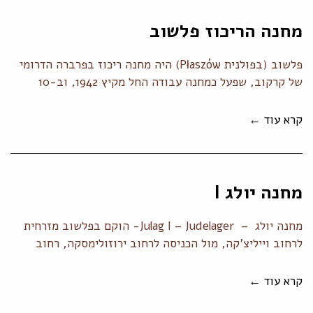
מחנה הריכוז פלשוב
פלשוב (בפולנית Płaszów) היה מחנה ריכוז בפרברה הדרומי
של קרקוב, שפעל כמחנה עבודה החל מקיץ 1942, וב-10
קרא עוד ←
מחנה יולג I
מחנה יולג – Julag I – Judelager- הוקם בפלשוב מזרחית
לרחוב וייליצ'קה, מול הכניסה לרחוב ירוזולימסקה, רחוב
קרא עוד ←