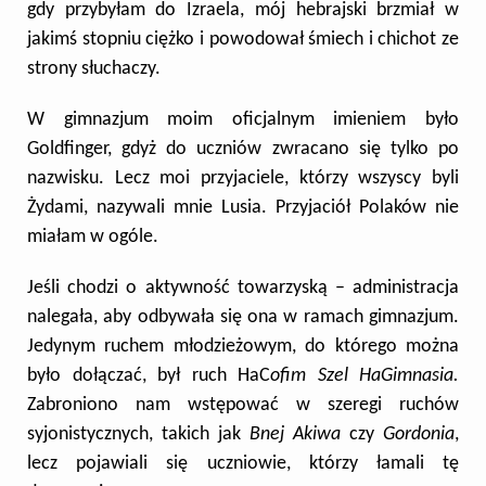
gdy przybyłam do Izraela, mój hebrajski brzmiał w
jakimś stopniu ciężko i powodował śmiech i chichot ze
strony słuchaczy.
W gimnazjum moim oficjalnym imieniem było
Goldfinger, gdyż do uczniów zwracano się tylko po
nazwisku. Lecz moi przyjaciele, którzy wszyscy byli
Żydami, nazywali mnie Lusia. Przyjaciół Polaków nie
miałam w ogóle.
Jeśli chodzi o aktywność towarzyską – administracja
nalegała, aby odbywała się ona w ramach gimnazjum.
Jedynym ruchem młodzieżowym, do którego można
było dołączać, był ruch HaC
ofim Szel HaGimnasia.
Zabroniono nam wstępować w szeregi ruchów
syjonistycznych, takich jak
Bnej Akiwa
czy
Gordonia
,
lecz pojawiali się uczniowie, którzy łamali tę