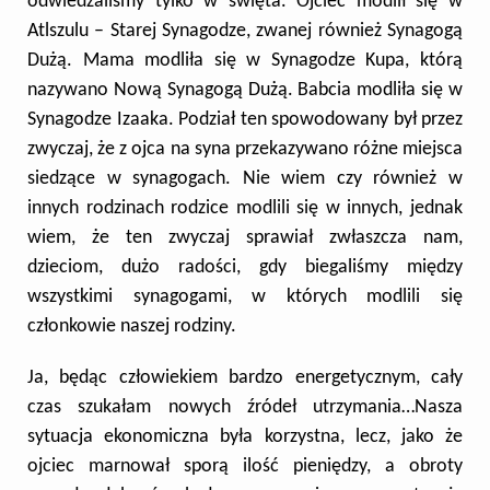
odwiedzaliśmy tylko w święta. Ojciec modlił się w
Atlszulu – Starej Synagodze, zwanej również Synagogą
Dużą. Mama modliła się w Synagodze Kupa, którą
nazywano Nową Synagogą Dużą. Babcia modliła się w
Synagodze Izaaka.
Podział ten spowodowany był przez
zwyczaj, że z ojca na syna przekazywano różne miejsca
siedzące w synagogach.
N
ie wiem czy również w
innych rodzinach rodzice modlili się w innych
, jednak
wiem, że ten zwyczaj sprawiał
zwłaszcza
nam,
dzieciom, dużo radości, gdy biegaliśmy między
wszystkimi synagogami, w których modlili się
członkowie naszej rodziny.
Ja, będąc człowiekiem bardzo energetycznym, cały
czas szukałam nowych źródeł utrzymania…Nasza
sytuacja ekonomiczna była korzystna, lecz, jako że
ojciec marnował
sporą ilość pieniędzy,
a obroty