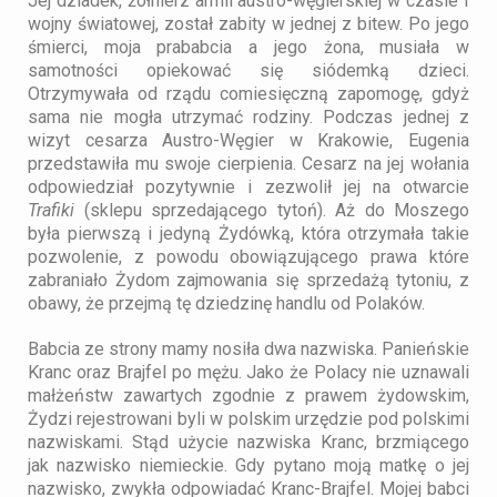
Jej dziadek, żołnierz armii austro-węgierskiej w czasie I
wojny światowej, został zabity w jednej z bitew. Po jego
śmierci, moja prababcia a jego żona, musiała w
samotności opiekować się siódemką dzieci.
Otrzymywała od rządu comiesięczną zapomogę, gdyż
sama nie mogła utrzymać rodziny. Podczas jednej z
wizyt cesarza Austro-Węgier w Krakowie, Eugenia
przedstawiła mu swoje cierpienia. Cesarz na jej wołania
odpowiedział pozytywnie i zezwolił jej na otwarcie
T
rafiki
(sklepu sprzedającego tytoń). Aż do Moszego
była pierwszą i jedyną Żydówką, która otrzymała takie
pozwolenie, z powodu obowiązującego prawa które
zabraniało Żydom zajmowania się sprzedażą tytoniu, z
obawy,
że przejmą tę dziedzinę handlu od Polaków.
Babcia ze strony mamy nosiła dwa nazwiska. Panieńskie
Kranc oraz Brajfel po mężu. Jako że Polacy nie uznawali
małżeństw zawartych zgodnie z prawem żydowskim,
Żydzi rejestrowani byli w polskim urzędzie pod polskimi
nazwiskami. Stąd użycie nazwiska Kranc, brzmiącego
jak nazwisko niemieckie. Gdy pytano moją matkę o jej
nazwisko, zwykła odpowiadać Kranc-Brajfel. Mojej
babci