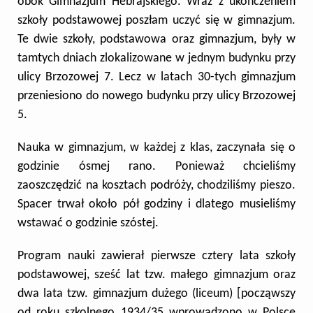
obok Gimnazjum Hebrajskiego. Wraz z ukończeniem
szkoły podstawowej poszłam uczyć się w gimnazjum.
Te dwie szkoły, podstawowa oraz gimnazjum, były w
tamtych dniach zlokalizowane w jednym budynku przy
ulicy Brzozowej 7. Lecz w latach 30-tych gimnazjum
przeniesiono do nowego budynku przy ulicy Brzozowej
5.
Nauka w gimnazjum, w każdej z klas, zaczynała się o
godzinie ósmej rano.
Ponieważ chcieliśmy
zaoszczędzić na kosztach podróży, chodziliśmy pieszo.
Spacer trwał około pół godziny i dlatego musieliśmy
wstawać o godzinie szóstej.
Program nauki zawierał pierwsze cztery lata szkoły
podstawowej, sześć lat tzw. małego gimnazjum oraz
dwa lata tzw. gimnazjum dużego (liceum) [począwszy
od roku szkolnego 1934/35 wprowadzono w Polsce