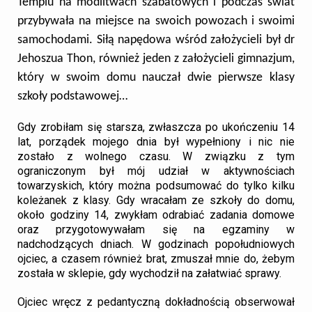
Templu na modlitwach szabatowych i podczas świat
przybywała na miejsce na swoich powozach i swoimi
samochodami. Siłą napędowa wśród założycieli był dr
Jehoszua Thon, również jeden z założycieli gimnazjum,
który w swoim domu nauczał dwie pierwsze klasy
szkoły podstawowej…
Gdy zrobiłam się starsza, zwłaszcza po ukończeniu 14
lat, porządek mojego dnia był wypełniony i nic nie
zostało z wolnego czasu. W związku z tym
ograniczonym był mój udział w aktywnościach
towarzyskich, który można podsumować do tylko kilku
koleżanek z klasy. Gdy wracałam ze szkoły do domu,
około godziny 14, zwykłam odrabiać zadania domowe
oraz przygotowywałam się na egzaminy w
nadchodzących dniach. W godzinach popołudniowych
ojciec, a czasem również brat, zmuszał mnie do, żebym
została w sklepie, gdy wychodził na załatwiać sprawy.
Ojciec wręcz z pedantyczną dokładnością obserwował