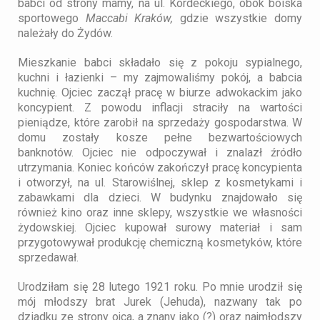
babci od strony mamy, na ul. Kordeckiego, obok boiska
sportowego
Maccabi Kraków,
gdzie wszystkie domy
należały do Żydów.
Mieszkanie babci składało się z pokoju sypialnego,
kuchni i łazienki – my zajmowaliśmy pokój, a babcia
kuchnię. Ojciec zaczął pracę w biurze adwokackim jako
koncypient. Z powodu inflacji straciły na wartości
pieniądze, które zarobił na sprzedaży gospodarstwa. W
domu zostały kosze pełne bezwartościowych
banknotów. Ojciec nie odpoczywał i znalazł źródło
utrzymania. Koniec końców zakończył pracę koncypienta
i otworzył, na ul. Starowiślnej, sklep z kosmetykami i
zabawkami dla dzieci. W budynku znajdowało się
również kino oraz inne sklepy, wszystkie we własności
żydowskiej. Ojciec kupował surowy materiał i sam
przygotowywał produkcję chemiczną kosmetyków, które
sprzedawał.
Urodziłam się 28 lutego 1921 roku. Po mnie urodził się
mój młodszy brat Jurek (Jehuda), nazwany tak po
dziadku ze strony ojca, a znany jako
(?) oraz najmłodszy