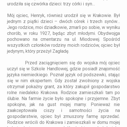
urodziła się czwórka dzieci:
trzy córki i syn
…
Mój ojciec, Henryk
, również urodził się w Krakowie. Był
jednym z piątki dzieci – dwóch córek i trzech synów…
Jego rodzice, moi dziadkowie, zmarli po sobie, w wyniku
chorób, w roku 1927
, będąc zbyt młodymi. Obydwojga
pochowano na cmentarzu na ul. Miodowej. Spośród
wszystkich członków rodziny moich rodziców, ojciec był
jedynym, który przeżył Zagładę.
Przed zaciągnięciem się do wojska mój ojciec
uczył się w Szkole Handlowej, gdzie posiadł znajomość
języka niemieckiego. Poznał język od podszewki, stając
się w nim ekspertem. Gdy został zwolniony z wojska
otrzymał pokaźny grant, za który zakupił gospodarstwo
rolne niedaleko Krakowa. Rodzice zamieszkali tam po
ślubie. Na farmie życie było spokojne i przyjemne. Zbyt
spokojne, jak na gust mojej mamy. Ponieważ nie
zaakceptowała ciszy i samotności życia na
gospodarstwie, ojciec był zmuszony farmę sprzedać.
Rodzice wrócili do Krakowa i zamieszkali w domu mojej