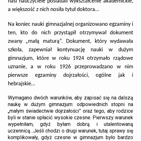
nasi nauczyciele posiadali wykształcenie akademickie,
a większość z nich nosiła tytuł doktora…
Na koniec nauki gimnazjalnej organizowano egzaminy i
ten, kto do nich przystąpił otrzymywał dokument
zwany „małą maturą”. Dokument, który wydawała
szkoła, zapewniał kontynuację nauki w dużym
gimnazjum, które w roku 1924 otrzymało rządowe
uznanie, a w roku 1926 przeprowadzano w nim
pierwsze egzaminy dojrzałości, ogólne jak i
hebrajskie…
Wymagano dwóch warunków, aby zapisać się na dalszą
naukę w dużym gimnazjum: odpowiednich stopni na
„małym świadectwie dojrzałości” oraz tego, aby rodzice
byli w stanie opłacić wysokie czesne. Pierwszy warunek
wypełniłam, gdyż byłam dobrą i utalentowaną
uczennicą…Jeśli chodzi o drugi warunek, tutaj sprawy się
komplikowały, gdyż czesne w gimnazjum było bardzo