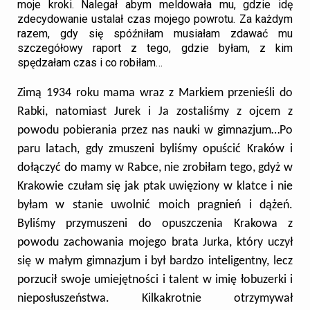
moje kroki. Nalegał abym meldowała mu, gdzie idę
zdecydowanie ustalał czas mojego powrotu. Za każdym
razem, gdy się spóźniłam musiałam zdawać mu
szczegółowy raport z tego, gdzie byłam, z kim
spędzałam czas i co robiłam…
Zimą 1934 roku mama wraz z Markiem przenieśli do
Rabki, natomiast Jurek i Ja zostaliśmy z ojcem z
powodu pobierania przez nas nauki w gimnazjum…Po
paru latach, gdy zmuszeni byliśmy opuścić Kraków i
dołączyć do mamy w Rabce, nie zrobiłam tego, gdyż w
Krakowie czułam się jak ptak uwięziony w klatce i nie
byłam w stanie uwolnić moich pragnień i dążeń.
Byliśmy przymuszeni do opuszczenia Krakowa z
powodu zachowania mojego brata Jurka, który uczył
się w małym gimnazjum i był bardzo inteligentny, lecz
porzucił swoje umiejętności i talent w imię łobuzerki i
nieposłuszeństwa. Kilkakrotnie otrzymywał