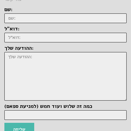
שם:
דוא״ל:
ההודעה שלך:
כמה זה שלוש ועוד חמש (למניעת ספאם)
שליחה