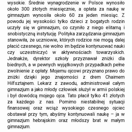
wysokie. Średnie wynagrodzenie w Polsce wynosiło
około 300 złotych miesięcznie, a opłata za naukę w
gimnazjum wynosiła około 60 za jeden miesiąc. Z
powodu jej wysokości tylko dzieci z bogatych rodzin
uczyły się w gimnazjum, co czyniło z niego elitarną i
snobistyczną instytucję. Polityka zarządzania gimnazjum
stanowiła, że uczniowie, których rodzice nie mogą dalej
płacić czesnego, nie wolno im będzie kontynuować nauki
czy uczestniczyć w aktywnościach towarzyskich.
Jednakże, dyrektor szkoły przyznawał zniżki dla
biednych, a w pewnych wyjątkowych przypadkach pełne
zwolnienie z opłaty. Mojemu ojcowi przyznano prawo do
zniżki dzięki jego znajomości z drem Chaimem
Hilfsztajnem. Lekarz z zawodu, administrował całym
gimnazjum a jako młody człowiek służył w armii polskiej
i był dowódcą mojego ojca. Tato płacił tylko 41 złotych
za każdego z nas. Pomimo niestabilnej sytuacji
finansowej oraz wciąż wysokiego czesnego ojciec
obstawał przy tym, abyśmy kontynuowali naukę – ja w
gimnazjum hebrajskim oraz młodszy brat w małym
gimnazjum.