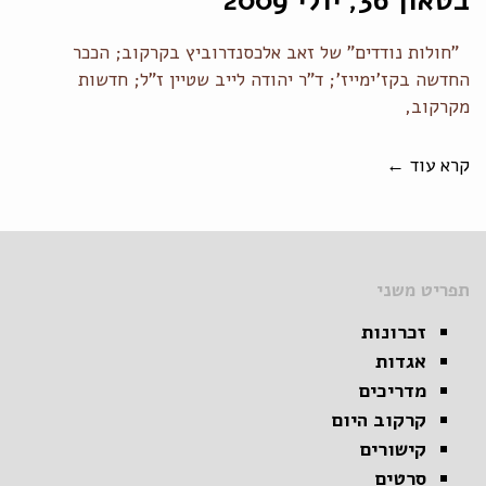
בטאון 36, יולי 2009
"חולות נודדים" של זאב אלכסנדרוביץ בקרקוב; הככר
החדשה בקז'ימייז'; ד"ר יהודה לייב שטיין ז"ל; חדשות
מקרקוב,
קרא עוד ←
תפריט משני
זכרונות
אגדות
מדריכים
קרקוב היום
קישורים
סרטים