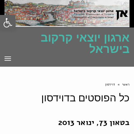
פתח סרגל
ארגון יוצאי קרקוב
בישראל
תפרי
ראשי
»
דוידסון
כל הפוסטים ב
דוידסון
בטאון 73, ינואר 2013