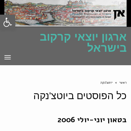
פתח סרגל
ארגון יוצאי קרקוב
בישראל
תפרי
ראשי
»
יוטצ'נקה
כל הפוסטים ב
יוטצ'נקה
בטאון יוני-יולי 2006