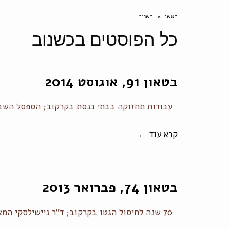
ראשי
»
כשנוב
כל הפוסטים ב
כשנוב
בטאון 91, אוגוסט 2014
עבודות תחזוקה בבתי כנסת בקרקוב; הספסל השביע
קרא עוד ←
בטאון 74, פברואר 2013
70 שנה לחיסול הגטו בקרקוב; ד"ר ניישילסקי המציל מלבוב של יאן יעקב ספירא; אות קסת הזהב