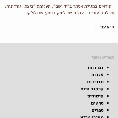
קוראים במגילת אסתר ב"יד ושם"; תעלומת "ביצת" גורדוניה;
עלילות נעורים – עולמו של ליפק בוסק; שרולצ'קו
קרא עוד ←
תפריט משני
זכרונות
אגדות
מדריכים
קרקוב היום
קישורים
סרטים
ספרים
מאגרי מידע