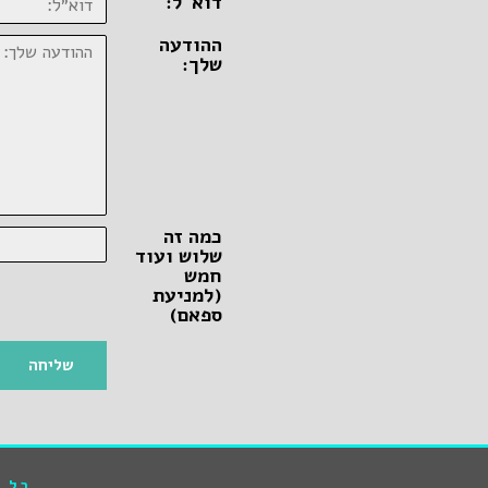
דוא״ל:
ההודעה
שלך:
כמה זה
שלוש ועוד
חמש
(למניעת
ספאם)
שליחה
כל ה