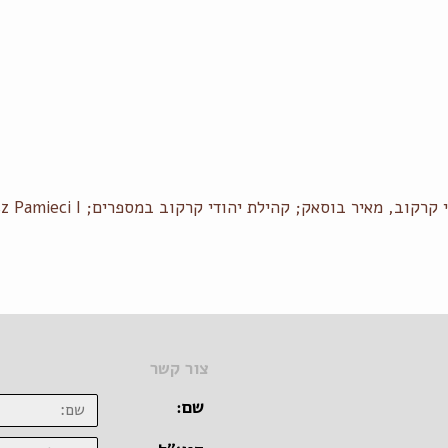
 מאיר בוסאק; קהילת יהודי קרקוב במספרים; Marsz Pamieci I
צור קשר
שם: