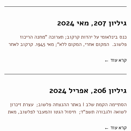
גיליון 207, מאי 2024
כנס בינלאומי על יהדות קרקוב; תערוכה ”מחנה הריכוז
פלשוב. המקום אחרי, המקום ללא“; מאי 1945. קרקוב לאחר
קרא עוד ←
גיליון 206, אפריל 2024
הסתיימה הקמת שלב I באתר ההנצחה פלשוב; עצרת זיכרון
לשואה ולגבורה תשפ“ד; חיסול הגטו והמעבר לפלשוב, מאת
קרא עוד ←